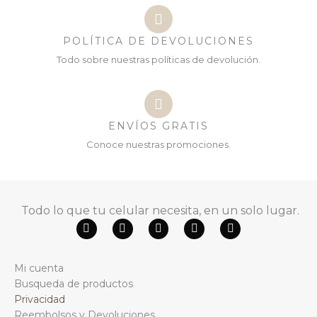
POLÍTICA DE DEVOLUCIONES
Todo sobre nuestras políticas de devolución.
ENVÍOS GRATIS
Conoce nuestras promociones.
Todo lo que tu celular necesita, en un solo lugar.
F
Y
W
T
I
a
o
h
i
n
c
u
a
k
s
e
t
t
t
t
Mi cuenta
b
u
s
o
a
o
b
a
k
g
Busqueda de productos
o
e
p
r
Privacidad
k
p
a
m
Reembolsos y Devoluciones