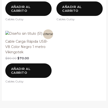
AÑADIR AL
AÑADIR AL
CARRITO
CARRITO
Cables Gutsy
Cables Gutsy
El
El
¡Oferta!
precio
precio
original
actual
Cable Carga Rápida USB-
era:
es:
V8 Color Negro 1 metro
$80.00.
$70.00.
Vikingotek
$
80.00
$
70.00
AÑADIR AL
CARRITO
Cables Gutsy