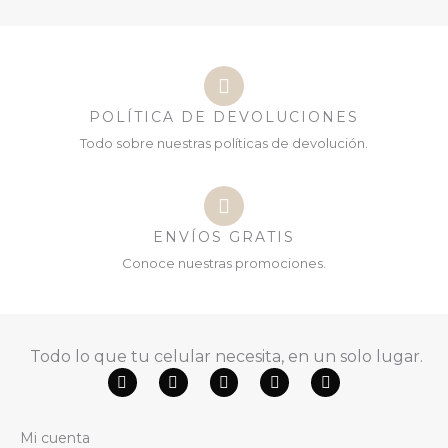
POLÍTICA DE DEVOLUCIONES
Todo sobre nuestras políticas de devolución.
ENVÍOS GRATIS
Conoce nuestras promociones.
Todo lo que tu celular necesita, en un solo lugar.
F
Y
W
T
I
a
o
h
i
n
c
u
a
k
s
e
t
t
t
t
Mi cuenta
b
u
s
o
a