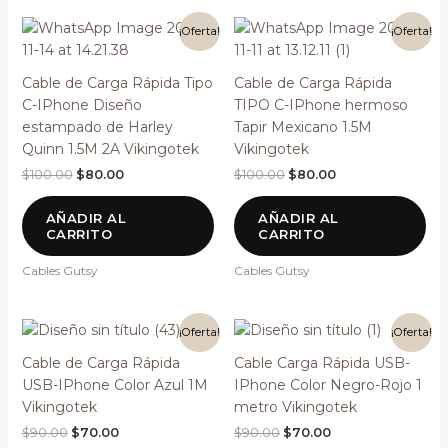
El
El
El
El
¡Oferta!
¡Oferta!
precio
precio
precio
precio
original
actual
original
actual
era:
es:
era:
es:
Cable de Carga Rápida Tipo
Cable de Carga Rápida
$100.00.
$80.00.
$100.00.
$80.00.
C-IPhone Diseño
TIPO C-IPhone hermoso
estampado de Harley
Tapir Mexicano 1.5M
Quinn 1.5M 2A Vikingotek
Vikingotek
$
100.00
$
80.00
$
100.00
$
80.00
AÑADIR AL
AÑADIR AL
CARRITO
CARRITO
Cables Gutsy
Cables Gutsy
El
El
El
El
¡Oferta!
¡Oferta!
precio
precio
precio
precio
original
actual
original
actual
Cable de Carga Rápida
Cable Carga Rápida USB-
era:
es:
era:
es:
USB-IPhone Color Azul 1M
IPhone Color Negro-Rojo 1
$90.00.
$70.00.
$90.00.
$70.00.
Vikingotek
metro Vikingotek
$
90.00
$
70.00
$
90.00
$
70.00