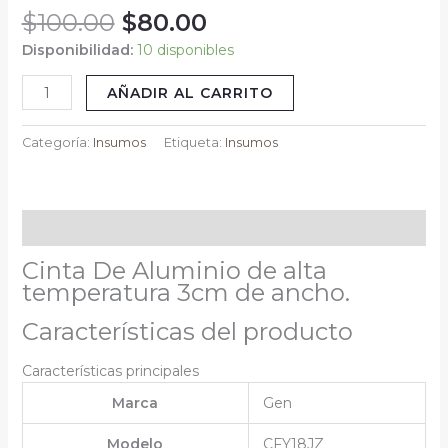
$
100.00
$
80.00
Vikingotek
cantidad
Disponibilidad:
10 disponibles
AÑADIR AL CARRITO
Categoría:
Insumos
Etiqueta:
Insumos
Descripción
Cinta De Aluminio de alta
temperatura 3cm de ancho.
Características del producto
Características principales
Marca
Gen
Modelo
CFY18JZ