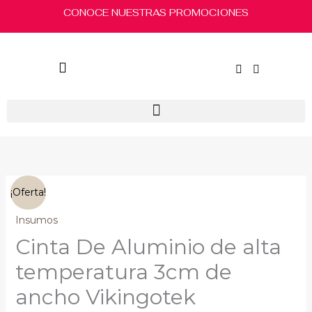
Ir
CONOCE NUESTRAS PROMOCIONES
al
contenido
El
El
Cinta
¡Oferta!
precio
precio
De
original
actual
Aluminio
Insumos
era:
es:
de
Cinta De Aluminio de alta
$100.00.
$80.00.
alta
temperatura
temperatura 3cm de
3cm
ancho Vikingotek
de
ancho