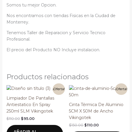
Somos tu mejor Opcion.
Nos encontramos con tiendas Fisicas en la Ciudad de
Monterrey.
Tenemos Taller de Reparacion y Servicio Tecnico
Profesional.
El precio del Producto NO Incluye instalacion.
Productos relacionados
El
El
El
El
¡Oferta!
¡Oferta!
precio
precio
precio
precio
original
actual
original
actual
Limpiador De Pantallas
era:
es:
era:
es:
Antiestatico En Spray
Cinta Térmica De Aluminio
$110.00.
$95.00.
$150.00.
$110.00.
250ml SLM Vikingotek
5CM X 50M de Ancho
Vikingotek
$
110.00
$
95.00
$
150.00
$
110.00
AÑADIR AL