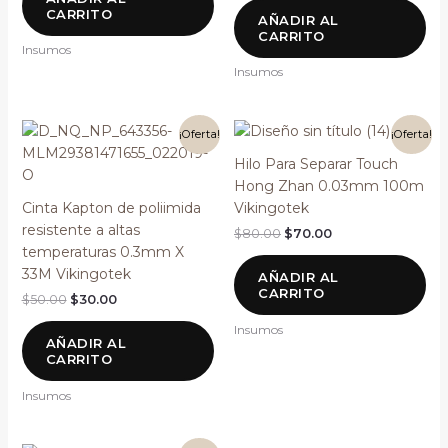
CARRITO
AÑADIR AL
CARRITO
Insumos
Insumos
El
El
El
El
¡Oferta!
¡Oferta!
precio
precio
precio
precio
original
actual
original
actual
Hilo Para Separar Touch
era:
es:
era:
es:
Hong Zhan 0.03mm 100m
$50.00.
$30.00.
$80.00.
$70.00.
Cinta Kapton de poliimida
Vikingotek
resistente a altas
$
80.00
$
70.00
temperaturas 0.3mm X
33M Vikingotek
AÑADIR AL
CARRITO
$
50.00
$
30.00
Insumos
AÑADIR AL
CARRITO
Insumos