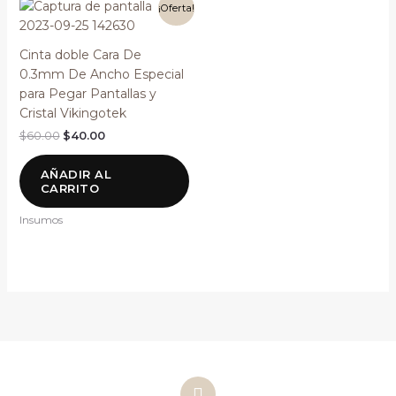
El
El
¡Oferta!
precio
precio
original
actual
era:
es:
Cinta doble Cara De
$60.00.
$40.00.
0.3mm De Ancho Especial
para Pegar Pantallas y
Cristal Vikingotek
$
60.00
$
40.00
AÑADIR AL
CARRITO
Insumos