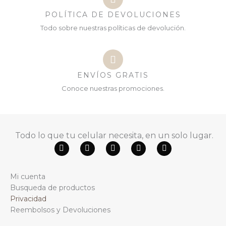
POLÍTICA DE DEVOLUCIONES
Todo sobre nuestras políticas de devolución.
ENVÍOS GRATIS
Conoce nuestras promociones.
Todo lo que tu celular necesita, en un solo lugar.
F
Y
W
T
I
a
o
h
i
n
c
u
a
k
s
e
t
t
t
t
Mi cuenta
b
u
s
o
a
o
b
a
k
g
Busqueda de productos
o
e
p
r
Privacidad
k
p
a
m
Reembolsos y Devoluciones