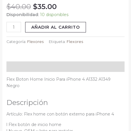
$
40.00
$
35.00
Negro
Vikingotek
Disponibilidad:
10 disponibles
cantidad
AÑADIR AL CARRITO
Categoría:
Flexores
Etiqueta:
Flexores
Descripción
Flex Boton Home Inicio Para iPhone 4 A1332 A1349
Negro
Descripción
Artículo: Flex home con botón externo para iPhone 4
l Flex botón de inicio home