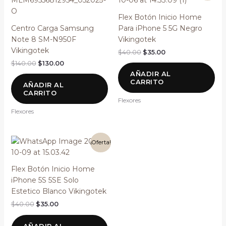
original
actual
original
actual
era:
es:
era:
es:
Flex Botón Inicio Home
$140.00.
$130.00.
$40.00.
$35.00.
Centro Carga Samsung
Para iPhone 5 5G Negro
Note 8 SM-N950F
Vikingotek
Vikingotek
$
40.00
$
35.00
$
140.00
$
130.00
AÑADIR AL
CARRITO
AÑADIR AL
CARRITO
Flexores
Flexores
El
El
¡Oferta!
precio
precio
original
actual
era:
es:
Flex Botón Inicio Home
$40.00.
$35.00.
iPhone 5S 5SE Solo
Estetico Blanco Vikingotek
$
40.00
$
35.00
AÑADIR AL