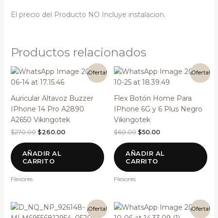
El precio del Producto NO Incluye instalacion.
Productos relacionados
El
El
El
El
¡Oferta!
¡Oferta!
precio
precio
precio
precio
original
actual
original
actual
era:
es:
era:
es:
Auricular Altavoz Buzzer
Flex Botón Home Para
$270.00.
$260.00.
$60.00.
$50.00.
IPhone 14 Pro A2890
IPhone 6G y 6 Plus Negro
A2650 Vikingotek
Vikingotek
$
270.00
$
260.00
$
60.00
$
50.00
AÑADIR AL
AÑADIR AL
CARRITO
CARRITO
Flexores
Flexores
El
El
El
El
¡Oferta!
¡Oferta!
precio
precio
precio
precio