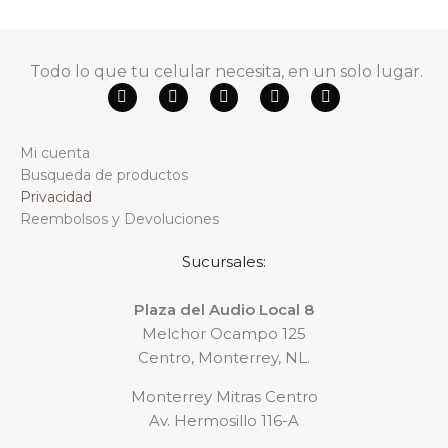
Todo lo que tu celular necesita, en un solo lugar.
F
Y
W
T
I
a
o
h
i
n
c
u
a
k
s
e
t
t
t
t
Mi cuenta
b
u
s
o
a
o
b
a
k
g
Busqueda de productos
o
e
p
r
Privacidad
k
p
a
m
Reembolsos y Devoluciones
Sucursales:
Plaza del Audio Local 8
Melchor Ocampo 125
Centro, Monterrey, NL.
Monterrey Mitras Centro
Av. Hermosillo 116-A