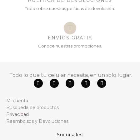
POLÍTICA DE DEVOLUCIONES
Todo sobre nuestras políticas de devolución.
ENVÍOS GRATIS
Conoce nuestras promociones.
Todo lo que tu celular necesita, en un solo lugar.
F
Y
W
T
I
a
o
h
i
n
c
u
a
k
s
e
t
t
t
t
Mi cuenta
b
u
s
o
a
o
b
a
k
g
Busqueda de productos
o
e
p
r
Privacidad
k
p
a
m
Reembolsos y Devoluciones
Sucursales: