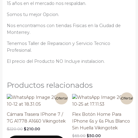
15 años en el mercado nos respaldan.
Somos tu mejor Opcion.
Nos encontramos con tiendas Fisicas en la Ciudad de
Monterrey.
Tenemos Taller de Reparacion y Servicio Tecnico
Profesional.
El precio del Producto NO Incluye instalacion.
Productos relacionados
El
El
El
El
¡Oferta!
¡Oferta!
precio
precio
precio
precio
original
actual
original
actual
era:
es:
era:
es:
Cámara Trasera IPhone 7 /
Flex Botón Home Para
$220.00.
$210.00.
$65.00.
$50.00.
7G A1778 A1660 Vikingotek
IPhone 6s y 6s Plus Blanco
Sin Huella Vikingotek
$
220.00
$
210.00
$
65.00
$
50.00