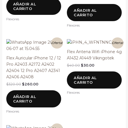
AÑADIR AL
CARRITO
AÑADIR AL
CARRITO
Flexores
Flexores
El
El
El
El
¡Oferta!
¡Oferta!
precio
precio
precio
precio
original
actual
original
actual
Flex Antena Wifi iPhone 4g
era:
es:
era:
es:
Flex Auricular iPhone 12 / 12
A1432 A1449 Vikingotek
$320.00.
$260.00.
$40.00.
$30.00.
Pro A2403 A2172 A2402
$
40.00
$
30.00
A2404 12 Pro A2407 A2341
A2406 A2408
AÑADIR AL
CARRITO
$
320.00
$
260.00
Flexores
AÑADIR AL
CARRITO
Flexores
El
El