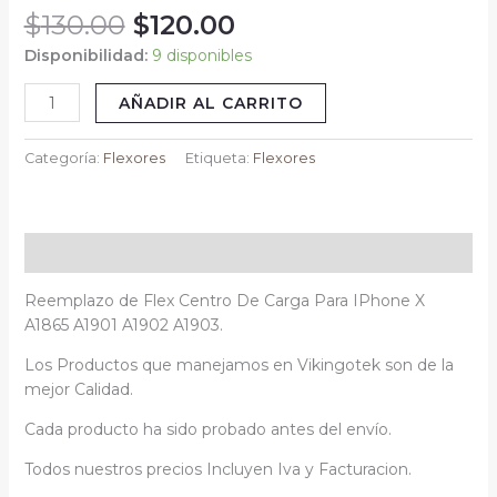
$
130.00
$
120.00
A1902
A1903
Disponibilidad:
9 disponibles
Vikingotek
cantidad
AÑADIR AL CARRITO
Categoría:
Flexores
Etiqueta:
Flexores
Descripción
Reemplazo de Flex Centro De Carga Para IPhone X
A1865 A1901 A1902 A1903.
Los Productos que manejamos en Vikingotek son de la
mejor Calidad.
Cada producto ha sido probado antes del envío.
Todos nuestros precios Incluyen Iva y Facturacion.