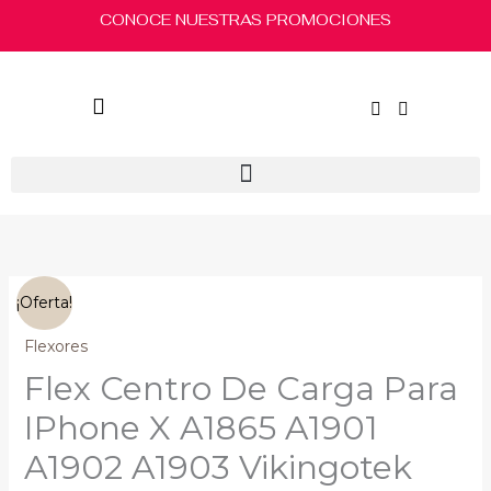
Ir
CONOCE NUESTRAS PROMOCIONES
al
contenido
El
El
Flex
¡Oferta!
precio
precio
Centro
original
actual
De
Flexores
era:
es:
Carga
Flex Centro De Carga Para
$130.00.
$120.00.
Para
IPhone
IPhone X A1865 A1901
X
A1902 A1903 Vikingotek
A1865
A1901