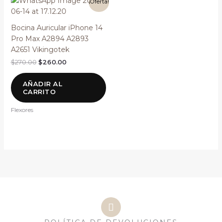
¡Oferta!
precio
precio
original
actual
era:
es:
Bocina Auricular iPhone 14
$270.00.
$260.00.
Pro Max A2894 A2893
A2651 Vikingotek
$
270.00
$
260.00
AÑADIR AL
CARRITO
Flexores