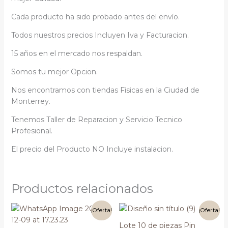
Cada producto ha sido probado antes del envío.
Todos nuestros precios Incluyen Iva y Facturacion.
15 años en el mercado nos respaldan.
Somos tu mejor Opcion.
Nos encontramos con tiendas Fisicas en la Ciudad de
Monterrey.
Tenemos Taller de Reparacion y Servicio Tecnico
Profesional.
El precio del Producto NO Incluye instalacion.
Productos relacionados
El
El
El
El
¡Oferta!
¡Oferta!
precio
precio
precio
precio
original
actual
original
actual
Lote 10 de piezas Pin