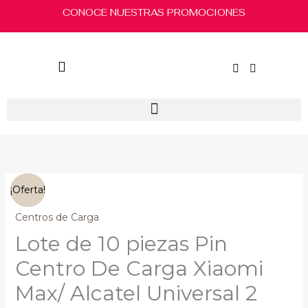
Ir
CONOCE NUESTRAS PROMOCIONES
al
contenido
El
El
Lote
¡Oferta!
precio
precio
de
original
actual
10
Centros de Carga
era:
es:
piezas
Lote de 10 piezas Pin
$100.00.
$80.00.
Pin
Centro
Centro De Carga Xiaomi
De
Max/ Alcatel Universal 2
Carga
Xiaomi