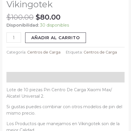
Vikingotek
Max/
Alcatel
$
100.00
$
80.00
Universal
2
Disponibilidad:
30 disponibles
Vikingotek
AÑADIR AL CARRITO
cantidad
Categoría:
Centros de Carga
Etiqueta:
Centros de Carga
Descripción
Lote de 10 piezas Pin Centro De Carga Xiaomi Max/
Alcatel Universal 2.
Si gustas puedes combinar con otros modelos de pin del
mismo precio.
Los Productos que manejamos en Vikingotek son de la
mejor Calidad.