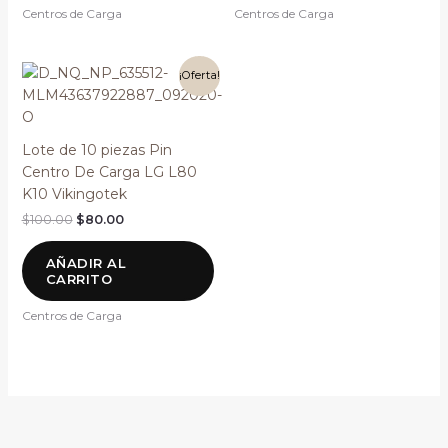
Centros de Carga
Centros de Carga
El
El
¡Oferta!
precio
precio
original
actual
era:
es:
$100.00.
$80.00.
Lote de 10 piezas Pin
Centro De Carga LG L80
K10 Vikingotek
$
100.00
$
80.00
AÑADIR AL
CARRITO
Centros de Carga