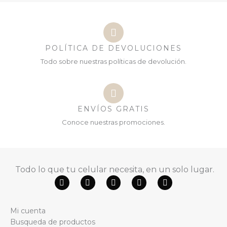
POLÍTICA DE DEVOLUCIONES
Todo sobre nuestras políticas de devolución.
ENVÍOS GRATIS
Conoce nuestras promociones.
Todo lo que tu celular necesita, en un solo lugar.
F
Y
W
T
I
a
o
h
i
n
c
u
a
k
s
e
t
t
t
t
Mi cuenta
b
u
s
o
a
o
b
a
k
g
Busqueda de productos