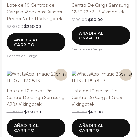
era:
es:
era:
es:
Lote de 10 Centros de
Centro De Carga Samsung
$280.00.
$250.00.
$100.00.
$80.00.
Carga o Pines para Xiaomi
G530 G532 J7 Vikingotek
Redmi Note 11 Vikingotek
$
100.00
$
80.00
$
280.00
$
250.00
AÑADIR AL
CARRITO
AÑADIR AL
CARRITO
Centros de Carga
Centros de Carga
El
El
El
El
¡Oferta!
¡Oferta!
precio
precio
precio
precio
original
actual
original
actual
era:
es:
era:
es:
Lote de 10 piezas Pin
Lote de 10 piezas Pin
$280.00.
$250.00.
$100.00.
$80.00.
Centro De Carga Samsung
Centro De Carga LG G6
A20s Vikingotek
Vikingotek
$
280.00
$
250.00
$
100.00
$
80.00
AÑADIR AL
AÑADIR AL
CARRITO
CARRITO