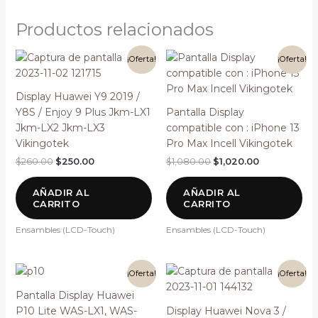
Productos relacionados
El
El
El
El
¡Oferta!
¡Oferta!
precio
precio
precio
precio
original
actual
original
actual
era:
es:
era:
es:
Display Huawei Y9 2019 /
$260.00.
$250.00.
$1,080.00.
$1,020.00.
Y8S / Enjoy 9 Plus Jkm-LX1
Pantalla Display
Jkm-LX2 Jkm-LX3
compatible con : iPhone 13
Vikingotek
Pro Max Incell Vikingotek
$
260.00
$
250.00
$
1,080.00
$
1,020.00
AÑADIR AL
AÑADIR AL
CARRITO
CARRITO
Ensambles (LCD-Touch)
Ensambles (LCD-Touch)
El
El
El
El
¡Oferta!
¡Oferta!
precio
precio
precio
precio
original
actual
original
actual
Pantalla Display Huawei
era:
es:
era:
es:
P10 Lite WAS-LX1, WAS-
Display Huawei Nova 3 /
$280.00.
$270.00.
$280.00.
$270.00.