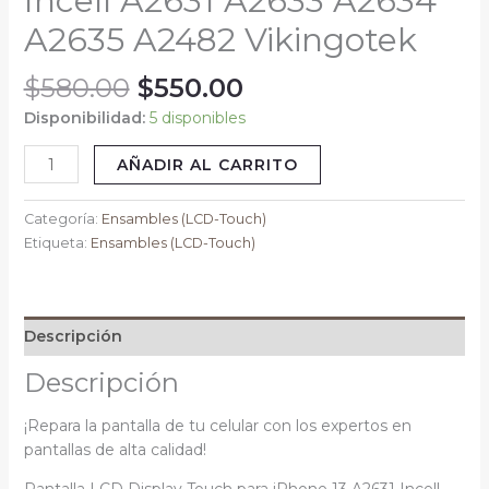
Incell A2631 A2633 A2634
A2633
A2635 A2482 Vikingotek
A2634
A2635
$
580.00
$
550.00
A2482
Vikingotek
Disponibilidad:
5 disponibles
cantidad
AÑADIR AL CARRITO
Categoría:
Ensambles (LCD-Touch)
Etiqueta:
Ensambles (LCD-Touch)
Descripción
Descripción
¡Repara la pantalla de tu celular con los expertos en
pantallas de alta calidad!