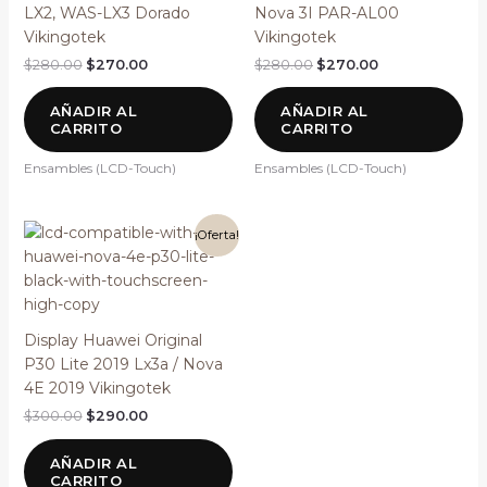
LX2, WAS-LX3 Dorado
Nova 3I PAR-AL00
Vikingotek
Vikingotek
$
280.00
$
270.00
$
280.00
$
270.00
AÑADIR AL
AÑADIR AL
CARRITO
CARRITO
Ensambles (LCD-Touch)
Ensambles (LCD-Touch)
El
El
¡Oferta!
precio
precio
original
actual
era:
es:
$300.00.
$290.00.
Display Huawei Original
P30 Lite 2019 Lx3a / Nova
4E 2019 Vikingotek
$
300.00
$
290.00
AÑADIR AL
CARRITO