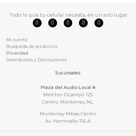
Todo lo que tu celular necesita, en un solo lugar.
F
Y
W
T
I
a
o
h
i
n
c
u
a
k
s
e
t
t
t
t
Mi cuenta
b
u
s
o
a
o
b
a
k
g
Busqueda de productos
o
e
p
r
Privacidad
k
p
a
m
Reembolsos y Devoluciones
Sucursales:
Plaza del Audio Local 8
Melchor Ocampo 125
Centro, Monterrey, NL.
Monterrey Mitras Centro
Av. Hermosillo 116-A