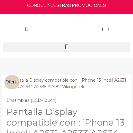
Ir
CONOCE NUESTRAS PROMOCIONES
al
contenido
El
El
Pantalla
¡Oferta!
precio
precio
Display
original
actual
compatible
era:
es:
con
Ensambles (LCD-Touch)
$580.00.
$550.00.
:
Pantalla Display
iPhone
13
compatible con : iPhone 13
Incell
A2631