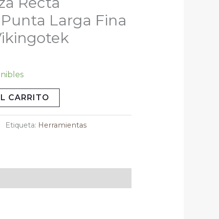
za Recta
al
actual
 Punta Larga Fina
es:
0.
$85.00.
Vikingotek
onibles
L CARRITO
Etiqueta:
Herramientas