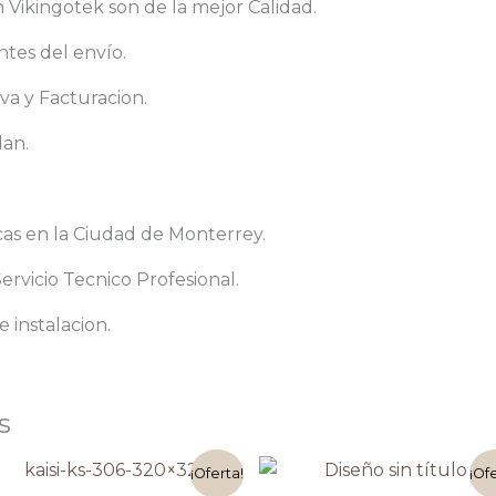
ikingotek son de la mejor Calidad.
tes del envío.
va y Facturacion.
dan.
cas en la Ciudad de Monterrey.
rvicio Tecnico Profesional.
 instalacion.
s
El
El
El
El
¡Oferta!
¡Of
precio
precio
precio
precio