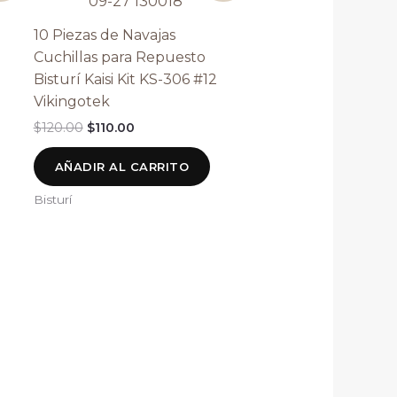
original
actual
era:
es:
10 Piezas de Navajas
$120.00.
$110.00.
Cuchillas para Repuesto
Bisturí Kaisi Kit KS-306 #12
Vikingotek
$
120.00
$
110.00
AÑADIR AL CARRITO
Bisturí