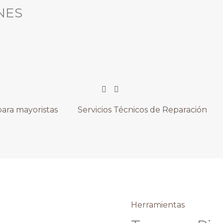
NES
ara mayoristas
Servicios Técnicos de Reparación
El
Herramientas
Tweezer
precio
Pinza