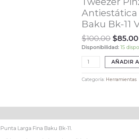
Tweezer Pin
origin
Recta
Antiestática
era:
Antiestática
$100.0
Punta
Baku Bk-11 
Larga
Fina
$
100.00
$
85.00
Baku
Disponibilidad:
15 disp
Bk-
11
AÑADIR A
Vikingotek
cantidad
Categoría:
Herramientas
 Punta Larga Fina Baku Bk-11.