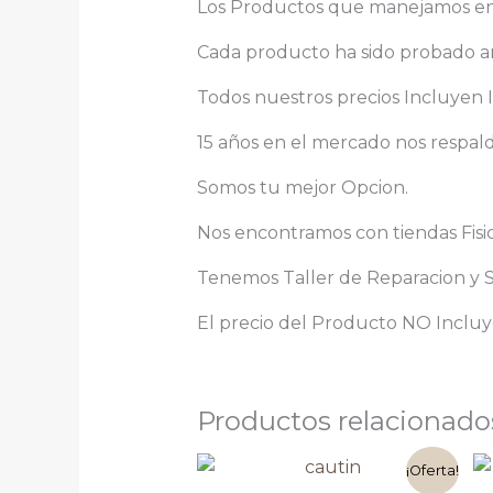
Los Productos que manejamos en V
Cada producto ha sido probado an
Todos nuestros precios Incluyen I
15 años en el mercado nos respal
Somos tu mejor Opcion.
Nos encontramos con tiendas Fisi
Tenemos Taller de Reparacion y Se
El precio del Producto NO Incluye
Productos relacionado
El
El
¡Oferta!
precio
precio