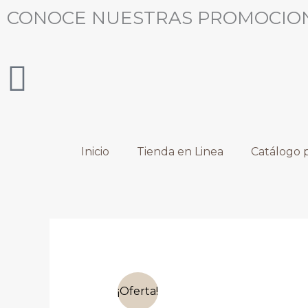
Ir
CONOCE NUESTRAS PROMOCIO
al
contenido
Inicio
Tienda en Linea
Catálogo p
¡Oferta!