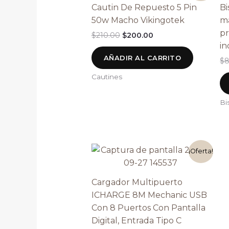
original
actual
Cautin De Repuesto 5 Pin
Bi
era:
es:
50w Macho Vikingotek
ma
$210.00.
$200.00.
pr
$
210.00
$
200.00
in
AÑADIR AL CARRITO
$
8
Cautines
Bi
El
El
¡Oferta!
precio
precio
original
actual
era:
es:
Cargador Multipuerto
$510.00.
$470.00.
ICHARGE 8M Mechanic USB
Con 8 Puertos Con Pantalla
Digital, Entrada Tipo C