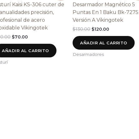
original
actual
original
actual
sturí Kaisi KS-306 cuter de
Desarmador Magnético 5
era:
es:
era:
es:
nualidades precisión,
Puntas En 1 Baku Bk-7275
$80.00.
$70.00.
$130.00.
$120.00.
ofesional de acero
Versión A Vikingotek
oxidable Vikingotek
$
130.00
$
120.00
0.00
$
70.00
AÑADIR AL CARRITO
AÑADIR AL CARRITO
Desarmadores
sturí