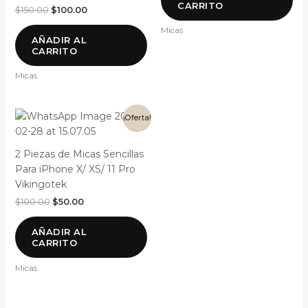
CARRITO
$
150.00
$
100.00
Micas
AÑADIR AL
CARRITO
Micas
El
El
¡Oferta!
precio
precio
original
actual
era:
es:
2 Piezas de Micas Sencillas
$100.00.
$50.00.
Para iPhone X/ XS/ 11 Pro
Vikingotek
$
100.00
$
50.00
AÑADIR AL
CARRITO
Micas