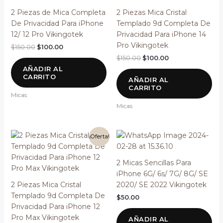
2 Piezas de Mica Completa
2 Piezas Mica Cristal
De Privacidad Para iPhone
Templado 9d Completa De
12/ 12 Pro Vikingotek
Privacidad Para iPhone 14
Pro Vikingotek
$
150.00
$
100.00
$
150.00
$
100.00
AÑADIR AL
CARRITO
AÑADIR AL
CARRITO
Micas
Micas
El
El
¡Oferta!
precio
precio
original
actual
era:
es:
2 Micas Sencillas Para
$150.00.
$100.00.
iPhone 6G/ 6s/ 7G/ 8G/ SE
2 Piezas Mica Cristal
2020/ SE 2022 Vikingotek
Templado 9d Completa De
$
50.00
Privacidad Para iPhone 12
Pro Max Vikingotek
AÑADIR AL