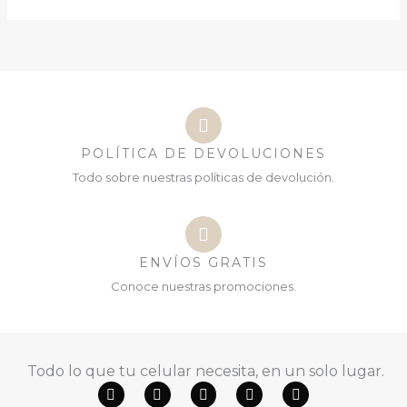
POLÍTICA DE DEVOLUCIONES
Todo sobre nuestras políticas de devolución.
ENVÍOS GRATIS
Conoce nuestras promociones.
Todo lo que tu celular necesita, en un solo lugar.
F
Y
W
T
I
a
o
h
i
n