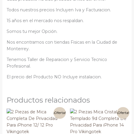
Todos nuestros precios Incluyen Iva y Facturacion.
15 años en el mercado nos respaldan.
Somos tu mejor Opción.
Nos encontramos con tiendas Fisicas en la Ciudad de
Monterrey.
Tenemos Taller de Reparacion y Servicio Tecnico
Profesional.
El precio del Producto NO Incluye instalacion.
Productos relacionados
El
El
El
El
¡Oferta!
¡Oferta!
precio
precio
precio
precio
original
actual
original
actual
era:
es:
era:
es:
$150.00.
$100.00.
$150.00.
$100.00.