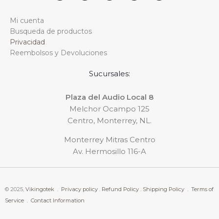
c
u
a
k
s
e
t
t
t
t
Mi cuenta
b
u
s
o
a
o
b
a
k
g
Busqueda de productos
o
e
p
r
Privacidad
k
p
a
m
Reembolsos y Devoluciones
Sucursales:
Plaza del Audio Local 8
Melchor Ocampo 125
Centro, Monterrey, NL.
Monterrey Mitras Centro
Av. Hermosillo 116-A
© 2025,
Vikingotek .
Privacy policy .
Refund Policy .
Shipping Policy .
Terms of
Service .
Contact Information