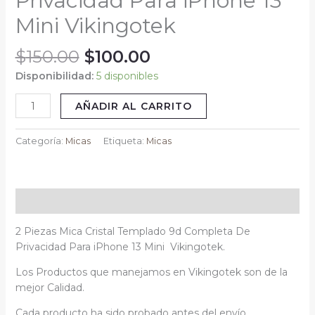
Privacidad Para iPhone 13
Para
Mini Vikingotek
iPhone
13
$
150.00
$
100.00
Mini
Vikingotek
Disponibilidad:
5 disponibles
cantidad
AÑADIR AL CARRITO
Categoría:
Micas
Etiqueta:
Micas
Descripción
2 Piezas Mica Cristal Templado 9d Completa De
Privacidad Para iPhone 13 Mini Vikingotek.
Los Productos que manejamos en Vikingotek son de la
mejor Calidad.
Cada producto ha sido probado antes del envío.