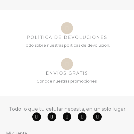
POLÍTICA DE DEVOLUCIONES
Todo sobre nuestras políticas de devolución.
ENVÍOS GRATIS
Conoce nuestras promociones.
Todo lo que tu celular necesita, en un solo lugar.
F
Y
W
T
I
a
o
h
i
n
c
u
a
k
s
e
t
t
t
t
Mi cuenta
b
u
s
o
a