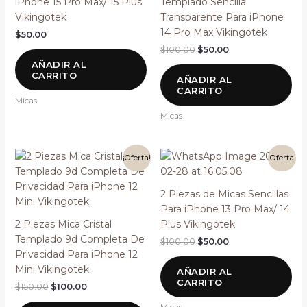
iPhone 15 Pro Max/ 15 Plus
Templado Sencilla
Vikingotek
Transparente Para iPhone
14 Pro Max Vikingotek
$
50.00
$
100.00
$
50.00
AÑADIR AL
CARRITO
AÑADIR AL
CARRITO
Micas
Micas
El
El
El
El
¡Oferta!
¡Oferta!
precio
precio
precio
precio
original
actual
original
actual
era:
es:
era:
es:
2 Piezas de Micas Sencillas
$150.00.
$100.00.
$100.00.
$50.00.
Para iPhone 13 Pro Max/ 14
2 Piezas Mica Cristal
Plus Vikingotek
Templado 9d Completa De
$
100.00
$
50.00
Privacidad Para iPhone 12
Mini Vikingotek
AÑADIR AL
CARRITO
$
150.00
$
100.00
Micas