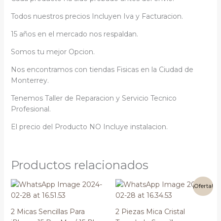
Todos nuestros precios Incluyen Iva y Facturacion.
15 años en el mercado nos respaldan.
Somos tu mejor Opcion.
Nos encontramos con tiendas Fisicas en la Ciudad de
Monterrey.
Tenemos Taller de Reparacion y Servicio Tecnico
Profesional.
El precio del Producto NO Incluye instalacion.
Productos relacionados
El
El
¡Oferta!
precio
precio
original
actual
era:
es:
2 Micas Sencillas Para
2 Piezas Mica Cristal
$100.00.
$50.00.