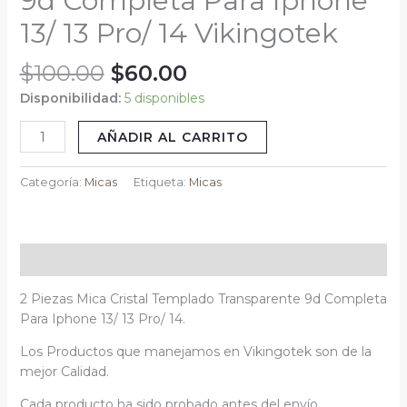
9d Completa Para Iphone
Para
13/ 13 Pro/ 14 Vikingotek
Iphone
13/
$
100.00
$
60.00
13
Pro/
Disponibilidad:
5 disponibles
14
AÑADIR AL CARRITO
Vikingotek
cantidad
Categoría:
Micas
Etiqueta:
Micas
Descripción
2 Piezas Mica Cristal Templado Transparente 9d Completa
Para Iphone 13/ 13 Pro/ 14.
Los Productos que manejamos en Vikingotek son de la
mejor Calidad.
Cada producto ha sido probado antes del envío.