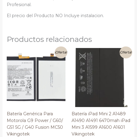
Profesional.
El precio del Producto NO Incluye instalacion.
Productos relacionados
El
El
El
El
¡Oferta!
¡Oferta!
precio
precio
precio
precio
original
actual
original
actual
era:
es:
era:
es:
$160.00.
$150.00.
$380.00.
$370.00.
Batería Genérica Para
Batería iPad Mini 2 A1489
Motorola G9 Power / G60/
A1490 A1491 6470mah iPad
G51 5G / G40 Fusion MC50
Mini 3 A1599 A1600 A1601
Vikingotek
Vikingotek