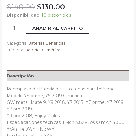
$
140.00
$
130.00
cantidad
Disponibilidad:
10 disponibles
AÑADIR AL CARRITO
Categoría:
Baterías Genéricas
Etiqueta:
Baterías Genéricas
Descripción
Reemplazo de Batería de alta calidad para teléfono
Modelo Y9 prime, Y9 2019 Generica.
GW metal, Mate 9, Y9 2018, Y7 2017, Y7 prime, Y7 2019,
Y7 pro-2019,
Y9 pro-2018, Enjoy 7 plus.
Especificaciones técnicas: Li-ion 3.82V 3900 mAh 4000
mAh (14.9Wh) (15.3Wh)
Límite de voltaje 4.4V