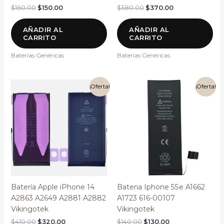
$
160.00
$
150.00
$
380.00
$
370.00
AÑADIR AL
AÑADIR AL
CARRITO
CARRITO
Baterías Genéricas
Baterías Genéricas
El
El
El
El
¡Oferta!
¡Oferta!
precio
precio
precio
precio
original
actual
original
actual
era:
es:
era:
es:
$410.00.
$320.00.
$140.00.
$130.00.
Batería Apple iPhone 14
Bateria Iphone 5Se A1662
A2863 A2649 A2881 A2882
A1723 616-00107
Vikingotek
Vikingotek
$
410.00
$
320.00
$
140.00
$
130.00