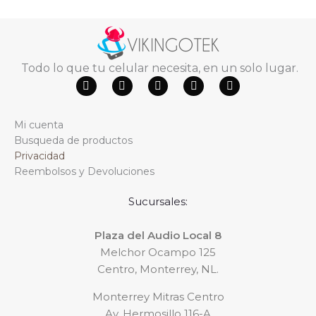
Todo lo que tu celular necesita, en un solo lugar.
F
Y
W
T
I
a
o
h
i
n
c
u
a
k
s
e
t
t
t
t
Mi cuenta
b
u
s
o
a
o
b
a
k
g
Busqueda de productos
o
e
p
r
Privacidad
k
p
a
m
Reembolsos y Devoluciones
Sucursales:
Plaza del Audio Local 8
Melchor Ocampo 125
Centro, Monterrey, NL.
Monterrey Mitras Centro
Av. Hermosillo 116-A