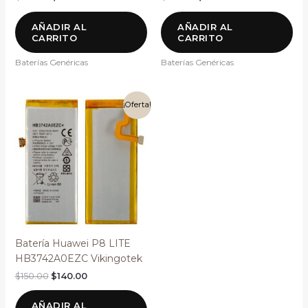
AÑADIR AL
AÑADIR AL
CARRITO
CARRITO
Baterías Genéricas
Baterías Genéricas
El
El
¡Oferta!
precio
precio
original
actual
era:
es:
$150.00.
$140.00.
Batería Huawei P8 LITE
HB3742A0EZC Vikingotek
$
150.00
$
140.00
AÑADIR AL