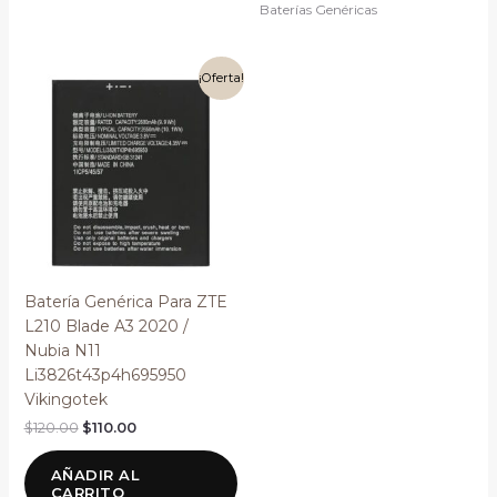
Baterías Genéricas
El
El
¡Oferta!
precio
precio
original
actual
era:
es:
$120.00.
$110.00.
Batería Genérica Para ZTE
L210 Blade A3 2020 /
Nubia N11
Li3826t43p4h695950
Vikingotek
$
120.00
$
110.00
AÑADIR AL
CARRITO