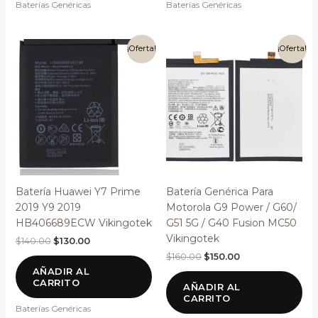
Baterías Genéricas
Baterías Genéricas
El
El
El
El
¡Oferta!
¡Oferta!
precio
precio
precio
precio
original
actual
original
actual
era:
es:
era:
es:
$140.00.
$130.00.
$160.00.
$150.00.
Batería Huawei Y7 Prime
Batería Genérica Para
2019 Y9 2019
Motorola G9 Power / G60/
HB406689ECW Vikingotek
G51 5G / G40 Fusion MC50
Vikingotek
$
140.00
$
130.00
$
160.00
$
150.00
AÑADIR AL
CARRITO
AÑADIR AL
CARRITO
Baterías Genéricas