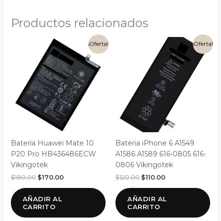
Productos relacionados
El
El
El
El
¡Oferta!
¡Oferta!
precio
precio
precio
precio
original
actual
original
actual
era:
es:
era:
es:
$180.00.
$170.00.
$120.00.
$110.00.
Batería Huawei Mate 10
Bateria iPhone 6 A1549
P20 Pro HB436486ECW
A1586 A1589 616-0805 616-
Vikingotek
0806 Vikingotek
$
180.00
$
170.00
$
120.00
$
110.00
AÑADIR AL
AÑADIR AL
CARRITO
CARRITO