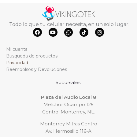
Todo lo que tu celular necesita, en un solo lugar.
F
Y
W
T
I
a
o
h
i
n
c
u
a
k
s
e
t
t
t
t
Mi cuenta
b
u
s
o
a
o
b
a
k
g
Busqueda de productos
o
e
p
r
Privacidad
k
p
a
m
Reembolsos y Devoluciones
Sucursales:
Plaza del Audio Local 8
Melchor Ocampo 125
Centro, Monterrey, NL.
Monterrey Mitras Centro
Av. Hermosillo 116-A