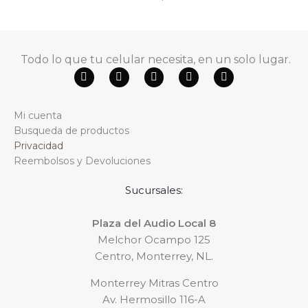
Todo lo que tu celular necesita, en un solo lugar.
F
Y
W
T
I
a
o
h
i
n
c
u
a
k
s
e
t
t
t
t
Mi cuenta
b
u
s
o
a
o
b
a
k
g
Busqueda de productos
o
e
p
r
Privacidad
k
p
a
m
Reembolsos y Devoluciones
Sucursales:
Plaza del Audio Local 8
Melchor Ocampo 125
Centro, Monterrey, NL.
Monterrey Mitras Centro
Av. Hermosillo 116-A