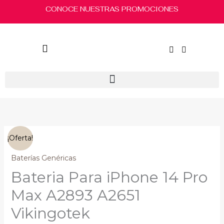
Ir
CONOCE NUESTRAS PROMOCIONES
al
contenido
El
El
Bateria
¡Oferta!
precio
precio
Para
original
actual
iPhone
Baterías Genéricas
era:
es:
14
Bateria Para iPhone 14 Pro
$430.00.
$360.00.
Pro
Max
Max A2893 A2651
A2893
Vikingotek
A2651
Vikingotek