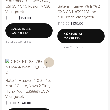
Motorola G9 Power / G60/
G51 5G / G40 Fusion MC50
Bateria Huawei Y6 Ii Y6 2
Vikingotek
GX8 G8 Hb396481ebc
3000mah Vikingotek
$
160.00
$
150.00
$
140.00
$
130.00
AÑADIR AL
CARRITO
AÑADIR AL
CARRITO
Baterías Genéricas
Baterías Genéricas
El
El
¡Oferta!
precio
precio
original
actual
era:
es:
$150.00.
$140.00.
Batería Huawei P10 Selfie,
Mate 10 Lite, Nova 2 Plus,
Honor 7X HB356687ECW
Vikingotek
$
150.00
$
140.00