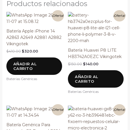
Productos relacionados
El
El
El
El
¡Oferta!
¡Oferta!
precio
precio
precio
precio
original
actual
original
actual
era:
es:
era:
es:
Batería Apple iPhone 14
$410.00.
$320.00.
$150.00.
$140.00.
A2863 A2649 A2881 A2882
Vikingotek
Batería Huawei P8 LITE
$
410.00
$
320.00
HB3742A0EZC Vikingotek
AÑADIR AL
$
150.00
$
140.00
CARRITO
AÑADIR AL
Baterías Genéricas
CARRITO
Baterías Genéricas
El
El
El
El
¡Oferta!
¡Oferta!
precio
precio
precio
precio
original
actual
original
actual
era:
es:
era:
es:
Batería Genérica Para
$160.00.
$150.00.
$140.00.
$130.00.