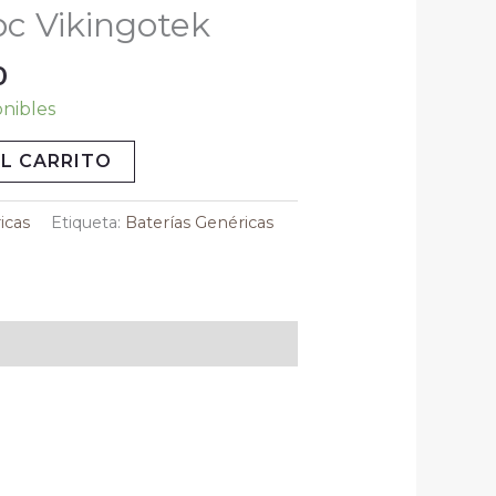
.
$100.00.
c Vikingotek
0
onibles
L CARRITO
icas
Etiqueta:
Baterías Genéricas