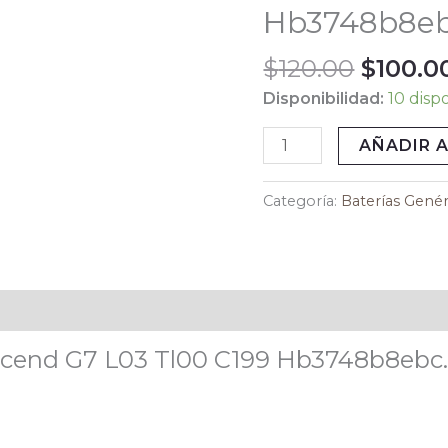
$120.00
G7
Hb3748b8eb
L03
Tl00
$
120.00
$
100.0
C199
Disponibilidad:
10 disp
Hb3748b8ebc
Vikingotek
AÑADIR A
cantidad
Categoría:
Baterías Genér
scend G7 L03 Tl00 C199 Hb3748b8ebc.