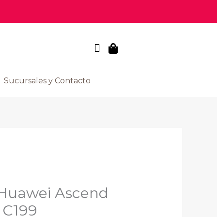
Sucursales y Contacto
El
precio
a Huawei Ascend
l
actual
 C199
es: