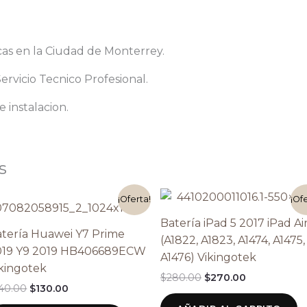
cas en la Ciudad de Monterrey.
rvicio Tecnico Profesional.
 instalacion.
s
El
El
El
El
¡Oferta!
¡Of
precio
precio
precio
precio
original
actual
original
actual
Batería iPad 5 2017 iPad Ai
era:
es:
era:
es:
tería Huawei Y7 Prime
(A1822, A1823, A1474, A1475,
$140.00.
$130.00.
$280.00.
$270.00.
019 Y9 2019 HB406689ECW
A1476) Vikingotek
kingotek
$
280.00
$
270.00
40.00
$
130.00