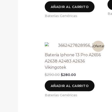
AÑADIR AL CARRITO
Ba
Baterías Genéricas
El
El
¡Oferta!
precio
precio
original
actual
Bateria Iphone 13 Pro A2656
era:
es:
A2638 A2483 A2636
$290.00.
$280.00.
Vikingotek
$
290.00
$
280.00
AÑADIR AL CARRITO
Baterías Genéricas