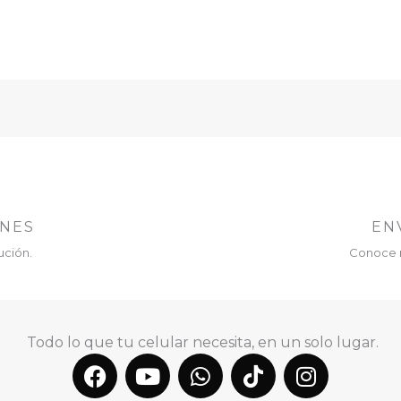
ONES
EN
ución.
Conoce 
Todo lo que tu celular necesita, en un solo lugar.
F
Y
W
T
I
a
o
h
i
n