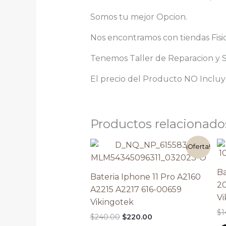
Somos tu mejor Opcion.
Nos encontramos con tiendas Fisi
Tenemos Taller de Reparacion y Se
El precio del Producto NO Incluye
Productos relacionado
El
El
¡Oferta!
precio
precio
original
actual
era:
es:
Ba
Bateria Iphone 11 Pro A2160
$240.00.
$220.00.
2
A2215 A2217 616-00659
Vi
Vikingotek
$
1
$
240.00
$
220.00