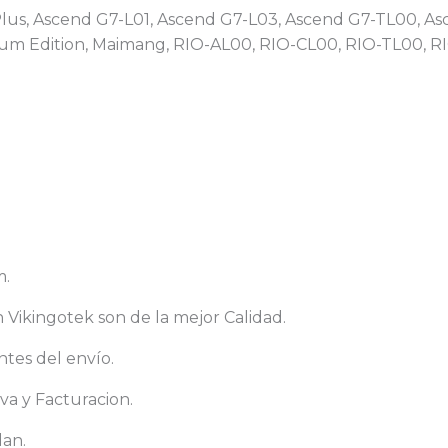
us, Ascend G7-L01, Ascend G7-L03, Ascend G7-TL00, As
ium Edition, Maimang, RIO-AL00, RIO-CL00, RIO-TL00, 
m.
ikingotek son de la mejor Calidad.
tes del envío.
va y Facturacion.
dan.