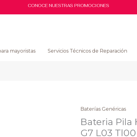
CONOCE NUESTRAS PROMOCIONES
ara mayoristas
Servicios Técnicos de Reparación
El
Baterías Genéricas
Bateria
precio
Pila
Bateria Pil
origina
Huawei
G7 L03 Tl00
era:
Ascend