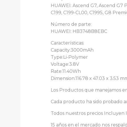
HUAWEI: Ascend G7, Ascend G7 Pl
C199, C199-CL00, C199S, G8 Prem
Número de parte:
HUAWEI: HB3748B8EBC
Características:
Capacity:3000mAh
Type:Li-Polymer
Voltage:3.8V
Rate:11.40Wh
Dimension:116.78 x 47.03 x 3.53 m
Los Productos que manejamos en V
Cada producto ha sido probado an
Todos nuestros precios Incluyen I
15 años en el mercado nos respal