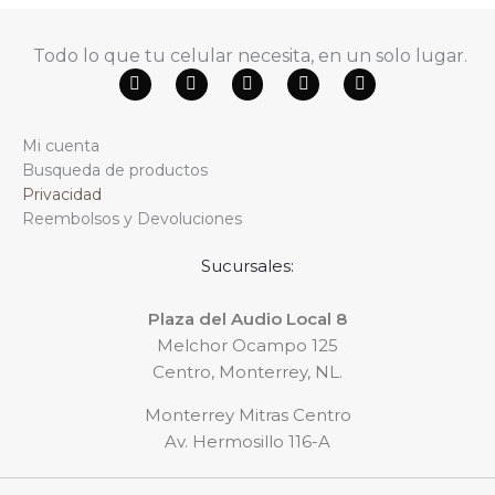
Todo lo que tu celular necesita, en un solo lugar.
F
Y
W
T
I
a
o
h
i
n
c
u
a
k
s
e
t
t
t
t
Mi cuenta
b
u
s
o
a
o
b
a
k
g
Busqueda de productos
o
e
p
r
Privacidad
k
p
a
m
Reembolsos y Devoluciones
Sucursales:
Plaza del Audio Local 8
Melchor Ocampo 125
Centro, Monterrey, NL.
Monterrey Mitras Centro
Av. Hermosillo 116-A