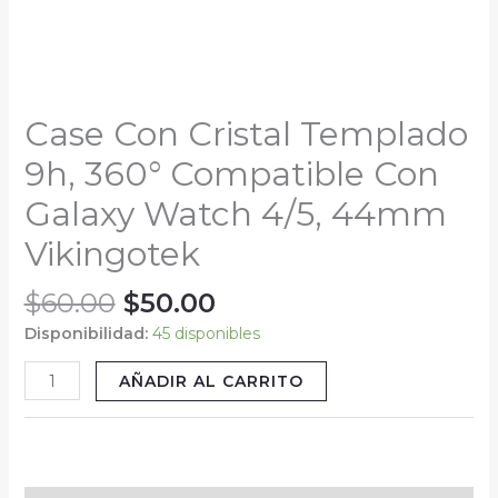
Watch
4/5,
44mm
Vikingotek
cantidad
Case Con Cristal Templado
9h, 360° Compatible Con
Galaxy Watch 4/5, 44mm
Vikingotek
$
60.00
$
50.00
Disponibilidad:
45 disponibles
AÑADIR AL CARRITO