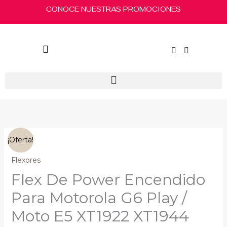
Ir
CONOCE NUESTRAS PROMOCIONES
al
contenido
El
El
Flex
¡Oferta!
precio
precio
De
original
actual
Power
Flexores
era:
es:
Encendido
Flex De Power Encendido
$55.00.
$50.00.
Para
Motorola
Para Motorola G6 Play /
G6
Moto E5 XT1922 XT1944
Play
/