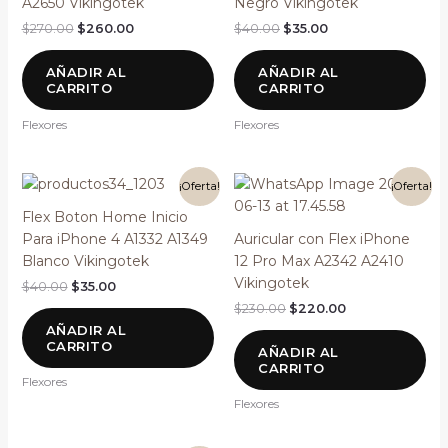
A2650 Vikingotek
Negro Vikingotek
$
270.00
$
260.00
$
40.00
$
35.00
AÑADIR AL
AÑADIR AL
CARRITO
CARRITO
Flexores
Flexores
El
El
El
El
¡Oferta!
¡Oferta!
precio
precio
precio
precio
original
actual
original
actual
Flex Boton Home Inicio
era:
es:
era:
es:
Para iPhone 4 A1332 A1349
Auricular con Flex iPhone
$40.00.
$35.00.
$230.00.
$220.00.
Blanco Vikingotek
12 Pro Max A2342 A2410
Vikingotek
$
40.00
$
35.00
$
230.00
$
220.00
AÑADIR AL
CARRITO
AÑADIR AL
CARRITO
Flexores
Flexores