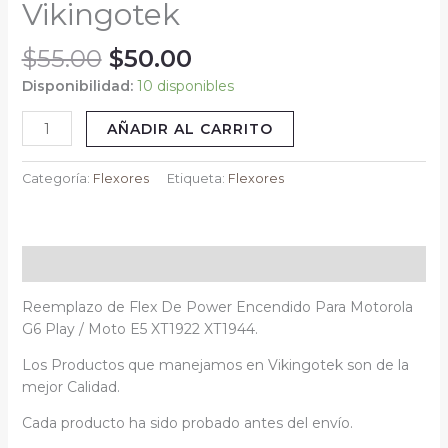
Vikingotek
Moto
E5
$
55.00
$
50.00
XT1922
XT1944
Disponibilidad:
10 disponibles
Vikingotek
AÑADIR AL CARRITO
cantidad
Categoría:
Flexores
Etiqueta:
Flexores
Descripción
Reemplazo de Flex De Power Encendido Para Motorola
G6 Play / Moto E5 XT1922 XT1944.
Los Productos que manejamos en Vikingotek son de la
mejor Calidad.
Cada producto ha sido probado antes del envío.