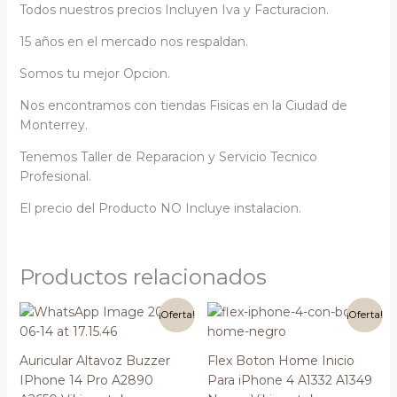
Todos nuestros precios Incluyen Iva y Facturacion.
15 años en el mercado nos respaldan.
Somos tu mejor Opcion.
Nos encontramos con tiendas Fisicas en la Ciudad de
Monterrey.
Tenemos Taller de Reparacion y Servicio Tecnico
Profesional.
El precio del Producto NO Incluye instalacion.
Productos relacionados
El
El
El
El
¡Oferta!
¡Oferta!
precio
precio
precio
precio
original
actual
original
actual
era:
es:
era:
es:
Auricular Altavoz Buzzer
Flex Boton Home Inicio
$270.00.
$260.00.
$40.00.
$35.00.
IPhone 14 Pro A2890
Para iPhone 4 A1332 A1349