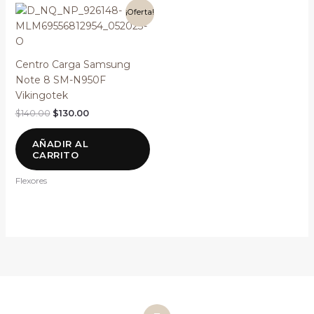
El
El
¡Oferta!
precio
precio
original
actual
era:
es:
$140.00.
$130.00.
Centro Carga Samsung
Note 8 SM-N950F
Vikingotek
$
140.00
$
130.00
AÑADIR AL
CARRITO
Flexores