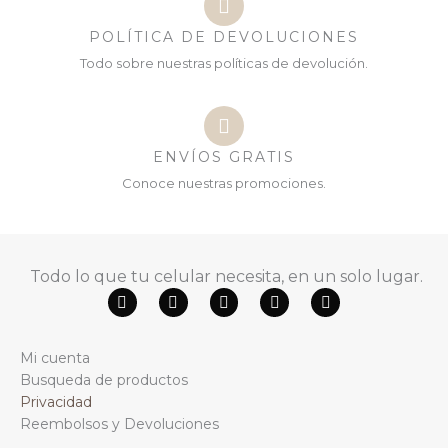
POLÍTICA DE DEVOLUCIONES
Todo sobre nuestras políticas de devolución.
ENVÍOS GRATIS
Conoce nuestras promociones.
Todo lo que tu celular necesita, en un solo lugar.
F
Y
W
T
I
a
o
h
i
n
c
u
a
k
s
e
t
t
t
t
Mi cuenta
b
u
s
o
a
o
b
a
k
g
Busqueda de productos
o
e
p
r
Privacidad
k
p
a
m
Reembolsos y Devoluciones