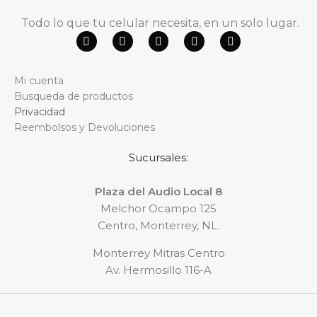
Todo lo que tu celular necesita, en un solo lugar.
F
Y
W
T
I
a
o
h
i
n
c
u
a
k
s
e
t
t
t
t
Mi cuenta
b
u
s
o
a
o
b
a
k
g
Busqueda de productos
o
e
p
r
Privacidad
k
p
a
m
Reembolsos y Devoluciones
Sucursales:
Plaza del Audio Local 8
Melchor Ocampo 125
Centro, Monterrey, NL.
Monterrey Mitras Centro
Av. Hermosillo 116-A