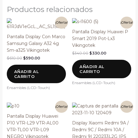
Productos relacionados
El
El
El
El
¡Oferta!
¡Oferta!
precio
precio
precio
precio
original
actual
original
actual
Pantalla Display Huawei P
era:
es:
era:
es:
Pantalla Display Con Marco
Smart 2019 Pot-Lx3
$610.00.
$590.00.
$340.00.
$330.00.
Samsung Galaxy A32 4g
Vikingotek
Sm-a325 Vikingotek
$
340.00
$
330.00
$
610.00
$
590.00
AÑADIR AL
AÑADIR AL
CARRITO
CARRITO
Ensambles (LCD-Touch)
Ensambles (LCD-Touch)
El
El
El
El
¡Oferta!
¡Oferta!
precio
precio
precio
precio
original
actual
original
actual
Pantalla Display Huawei
era:
es:
era:
es:
P10 VTR-L29 VTR-AL00
Display Xiaomi Redmi 9A /
$290.00.
$280.00.
$250.00.
$240.00.
VTR-TL00 VTR-L09
Redmi 9C / Redmi 10A /
NEGRO Vikingotek
Redmi 9I 220233L2G IPS