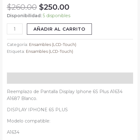
$
260.00
$
250.00
cantidad
Disponibilidad:
5 disponibles
AÑADIR AL CARRITO
Categoría:
Ensambles (LCD-Touch)
Etiqueta:
Ensambles (LCD-Touch)
Descripción
Reemplazo de Pantalla Display Iphone 6S Plus A1634
A1687 Blanco.
DISPLAY IPHONE 6S PLUS
Modelo compatible:
A1634