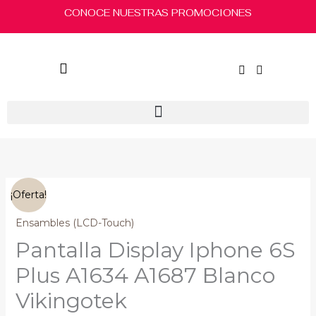
Ir
CONOCE NUESTRAS PROMOCIONES
al
contenido
El
El
Pantalla
¡Oferta!
precio
precio
Display
original
actual
Iphone
Ensambles (LCD-Touch)
era:
es:
6S
Pantalla Display Iphone 6S
$260.00.
$250.00.
Plus
A1634
Plus A1634 A1687 Blanco
A1687
Vikingotek
Blanco
Vikingotek