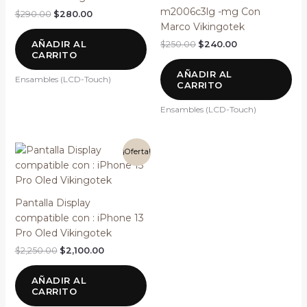
m2006c3lg -mg Con
$
290.00
$
280.00
Marco Vikingotek
AÑADIR AL
$
250.00
$
240.00
CARRITO
AÑADIR AL
Ensambles (LCD-Touch)
CARRITO
Ensambles (LCD-Touch)
El
El
¡Oferta!
precio
precio
original
actual
era:
es:
$2,250.00.
$2,100.00.
Pantalla Display
compatible con : iPhone 13
Pro Oled Vikingotek
$
2,250.00
$
2,100.00
AÑADIR AL
CARRITO