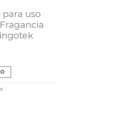
l
 para uso
0.
 Fragancia
kingotek
TO
s