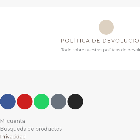
POLÍTICA DE DEVOLUCI
Todo sobre nuestras políticas de devol
F
Y
W
T
I
a
o
h
i
n
c
u
a
k
s
e
t
t
t
t
Mi cuenta
b
u
s
o
a
Busqueda de productos
o
b
a
k
g
Privacidad