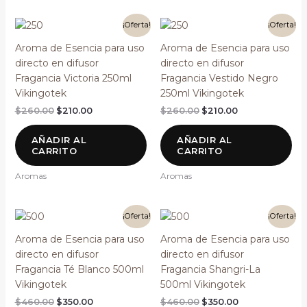
El
El
El
El
¡Oferta!
¡Oferta!
precio
precio
precio
precio
original
actual
original
actual
Aroma de Esencia para uso
Aroma de Esencia para uso
era:
es:
era:
es:
directo en difusor
directo en difusor
$260.00.
$210.00.
$260.00.
$210.00.
Fragancia Victoria 250ml
Fragancia Vestido Negro
Vikingotek
250ml Vikingotek
$
260.00
$
210.00
$
260.00
$
210.00
AÑADIR AL
AÑADIR AL
CARRITO
CARRITO
Aromas
Aromas
El
El
El
El
¡Oferta!
¡Oferta!
precio
precio
precio
precio
original
actual
original
actual
Aroma de Esencia para uso
Aroma de Esencia para uso
era:
es:
era:
es:
directo en difusor
directo en difusor
$460.00.
$350.00.
$460.00.
$350.00.
Fragancia Té Blanco 500ml
Fragancia Shangri-La
Vikingotek
500ml Vikingotek
$
460.00
$
350.00
$
460.00
$
350.00