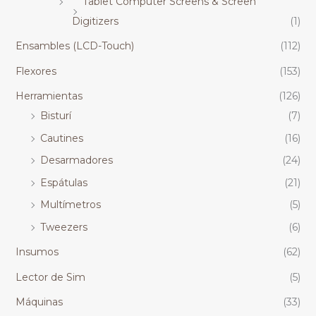
Tablet Computer Screens & Screen
Digitizers
(1)
Ensambles (LCD-Touch)
(112)
Flexores
(153)
Herramientas
(126)
Bisturí
(7)
Cautines
(16)
Desarmadores
(24)
Espátulas
(21)
Multímetros
(5)
Tweezers
(6)
Insumos
(62)
Lector de Sim
(5)
Máquinas
(33)