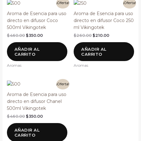
El
El
El
El
¡Oferta!
¡Oferta!
precio
precio
precio
precio
original
actual
original
actual
Aroma de Esencia para uso
Aroma de Esencia para uso
era:
es:
era:
es:
directo en difusor Coco
directo en difusor Coco 250
$460.00.
$350.00.
$260.00.
$210.00.
500ml Vikingotek
ml Vikingotek
$
460.00
$
350.00
$
260.00
$
210.00
AÑADIR AL
AÑADIR AL
CARRITO
CARRITO
Aromas
Aromas
El
El
¡Oferta!
precio
precio
original
actual
Aroma de Esencia para uso
era:
es:
directo en difusor Chanel
$460.00.
$350.00.
500ml Vikingotek
$
460.00
$
350.00
AÑADIR AL
CARRITO