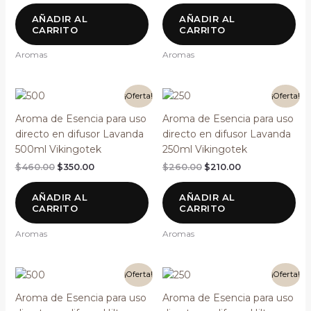
AÑADIR AL
AÑADIR AL
CARRITO
CARRITO
Aromas
Aromas
El
El
El
El
¡Oferta!
¡Oferta!
precio
precio
precio
precio
original
actual
original
actual
Aroma de Esencia para uso
Aroma de Esencia para uso
era:
es:
era:
es:
directo en difusor Lavanda
directo en difusor Lavanda
$460.00.
$350.00.
$260.00.
$210.00.
500ml Vikingotek
250ml Vikingotek
$
460.00
$
350.00
$
260.00
$
210.00
AÑADIR AL
AÑADIR AL
CARRITO
CARRITO
Aromas
Aromas
El
El
El
El
¡Oferta!
¡Oferta!
precio
precio
precio
precio
original
actual
original
actual
Aroma de Esencia para uso
Aroma de Esencia para uso
era:
es:
era:
es: