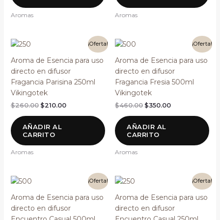
Aromas
Aromas
El
El
El
El
¡Oferta!
¡Oferta!
precio
precio
precio
precio
original
actual
original
actual
Aroma de Esencia para uso
Aroma de Esencia para uso
era:
es:
era:
es:
directo en difusor
directo en difusor
$260.00.
$210.00.
$460.00.
$350.00.
Fragancia Parisina 250ml
Fragancia Fresia 500ml
Vikingotek
Vikingotek
$
260.00
$
210.00
$
460.00
$
350.00
AÑADIR AL
AÑADIR AL
CARRITO
CARRITO
Aromas
Aromas
El
El
El
El
¡Oferta!
¡Oferta!
precio
precio
precio
precio
original
actual
original
actual
Aroma de Esencia para uso
Aroma de Esencia para uso
era:
es:
era:
es:
directo en difusor
directo en difusor
$460.00.
$350.00.
$260.00.
$210.00.
Encuentro Casual 500ml
Encuentro Casual 250ml