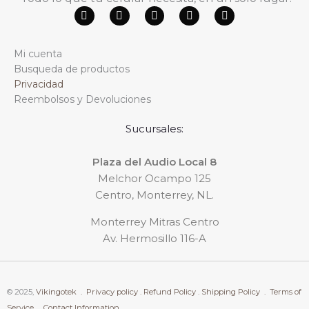
F
Y
W
T
I
a
o
h
i
n
c
u
a
k
s
e
t
t
t
t
Mi cuenta
b
u
s
o
a
o
b
a
k
g
Busqueda de productos
o
e
p
r
Privacidad
k
p
a
m
Reembolsos y Devoluciones
Sucursales:
Plaza del Audio Local 8
Melchor Ocampo 125
Centro, Monterrey, NL.
Monterrey Mitras Centro
Av. Hermosillo 116-A
© 2025,
Vikingotek .
Privacy policy .
Refund Policy .
Shipping Policy .
Terms of
Service .
Contact Information