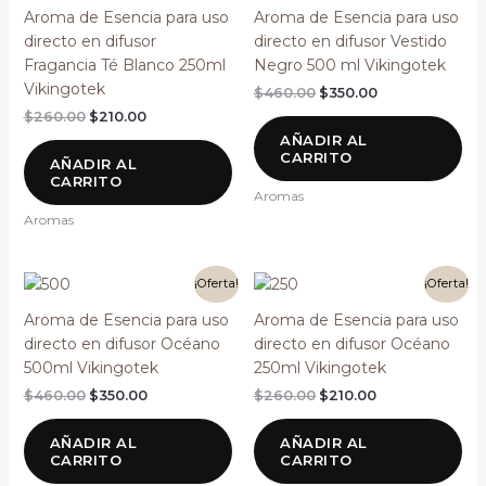
original
actual
original
actual
Aroma de Esencia para uso
Aroma de Esencia para uso
era:
es:
era:
es:
directo en difusor
directo en difusor Vestido
$260.00.
$210.00.
$460.00.
$350.00.
Fragancia Té Blanco 250ml
Negro 500 ml Vikingotek
Vikingotek
$
460.00
$
350.00
$
260.00
$
210.00
AÑADIR AL
CARRITO
AÑADIR AL
CARRITO
Aromas
Aromas
El
El
El
El
¡Oferta!
¡Oferta!
precio
precio
precio
precio
original
actual
original
actual
Aroma de Esencia para uso
Aroma de Esencia para uso
era:
es:
era:
es:
directo en difusor Océano
directo en difusor Océano
$460.00.
$350.00.
$260.00.
$210.00.
500ml Vikingotek
250ml Vikingotek
$
460.00
$
350.00
$
260.00
$
210.00
AÑADIR AL
AÑADIR AL
CARRITO
CARRITO