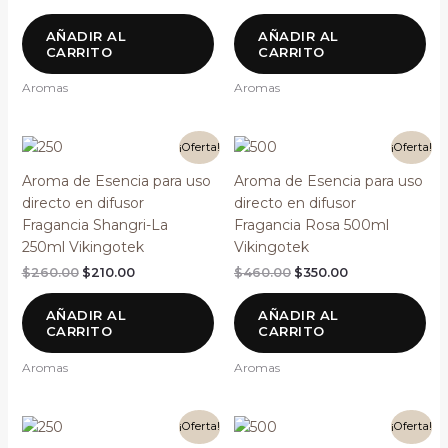
AÑADIR AL
AÑADIR AL
CARRITO
CARRITO
Aromas
Aromas
El
El
El
El
¡Oferta!
¡Oferta!
precio
precio
precio
precio
original
actual
original
actual
Aroma de Esencia para uso
Aroma de Esencia para uso
era:
es:
era:
es:
directo en difusor
directo en difusor
$260.00.
$210.00.
$460.00.
$350.00.
Fragancia Shangri-La
Fragancia Rosa 500ml
250ml Vikingotek
Vikingotek
$
260.00
$
210.00
$
460.00
$
350.00
AÑADIR AL
AÑADIR AL
CARRITO
CARRITO
Aromas
Aromas
El
El
El
El
¡Oferta!
¡Oferta!
precio
precio
precio
precio