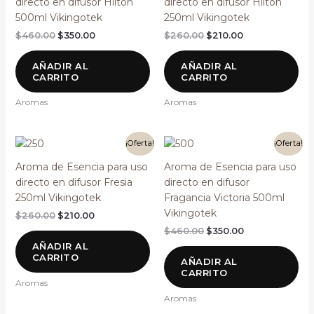
directo en difusor Hilton
directo en difusor Hilton
$460.00.
$350.00.
$260.00.
$210.00.
500ml Vikingotek
250ml Vikingotek
$
460.00
$
350.00
$
260.00
$
210.00
AÑADIR AL
AÑADIR AL
CARRITO
CARRITO
Aromas
Aromas
El
El
El
El
¡Oferta!
¡Oferta!
precio
precio
precio
precio
original
actual
original
actual
Aroma de Esencia para uso
Aroma de Esencia para uso
era:
es:
era:
es:
directo en difusor Fresia
directo en difusor
$260.00.
$210.00.
$460.00.
$350.00.
250ml Vikingotek
Fragancia Victoria 500ml
Vikingotek
$
260.00
$
210.00
$
460.00
$
350.00
AÑADIR AL
CARRITO
AÑADIR AL
CARRITO
Aromas
Aromas