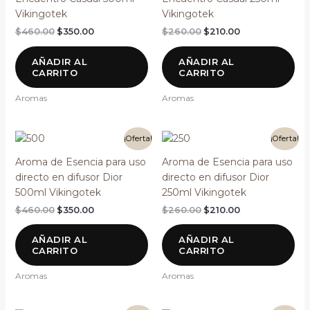
Vikingotek
Vikingotek
$
460.00
$
350.00
$
260.00
$
210.00
AÑADIR AL
AÑADIR AL
CARRITO
CARRITO
Aromas
Aromas
El
El
El
El
¡Oferta!
¡Oferta!
precio
precio
precio
precio
original
actual
original
actual
Aroma de Esencia para uso
Aroma de Esencia para uso
era:
es:
era:
es:
directo en difusor Dior
directo en difusor Dior
$460.00.
$350.00.
$260.00.
$210.00.
500ml Vikingotek
250ml Vikingotek
$
460.00
$
350.00
$
260.00
$
210.00
AÑADIR AL
AÑADIR AL
CARRITO
CARRITO
Aromas
Aromas