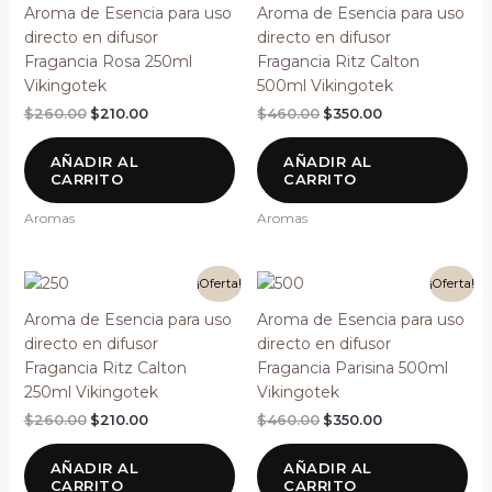
original
actual
original
actual
Aroma de Esencia para uso
Aroma de Esencia para uso
era:
es:
era:
es:
directo en difusor
directo en difusor
$260.00.
$210.00.
$460.00.
$350.00.
Fragancia Rosa 250ml
Fragancia Ritz Calton
Vikingotek
500ml Vikingotek
$
260.00
$
210.00
$
460.00
$
350.00
AÑADIR AL
AÑADIR AL
CARRITO
CARRITO
Aromas
Aromas
El
El
El
El
¡Oferta!
¡Oferta!
precio
precio
precio
precio
original
actual
original
actual
Aroma de Esencia para uso
Aroma de Esencia para uso
era:
es:
era:
es:
directo en difusor
directo en difusor
$260.00.
$210.00.
$460.00.
$350.00.
Fragancia Ritz Calton
Fragancia Parisina 500ml
250ml Vikingotek
Vikingotek
$
260.00
$
210.00
$
460.00
$
350.00
AÑADIR AL
AÑADIR AL
CARRITO
CARRITO