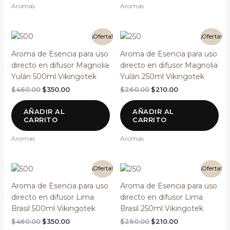
Aromas
Aromas
El
El
El
El
¡Oferta!
¡Oferta!
precio
precio
precio
precio
original
actual
original
actual
Aroma de Esencia para uso
Aroma de Esencia para uso
era:
es:
era:
es:
directo en difusor Magnolia
directo en difusor Magnolia
$460.00.
$350.00.
$260.00.
$210.00.
Yulán 500ml Vikingotek
Yulán 250ml Vikingotek
$
460.00
$
350.00
$
260.00
$
210.00
AÑADIR AL
AÑADIR AL
CARRITO
CARRITO
Aromas
Aromas
El
El
El
El
¡Oferta!
¡Oferta!
precio
precio
precio
precio
original
actual
original
actual
Aroma de Esencia para uso
Aroma de Esencia para uso
era:
es:
era:
es:
directo en difusor Lima
directo en difusor Lima
$460.00.
$350.00.
$260.00.
$210.00.
Brasil 500ml Vikingotek
Brasil 250ml Vikingotek
$
460.00
$
350.00
$
260.00
$
210.00