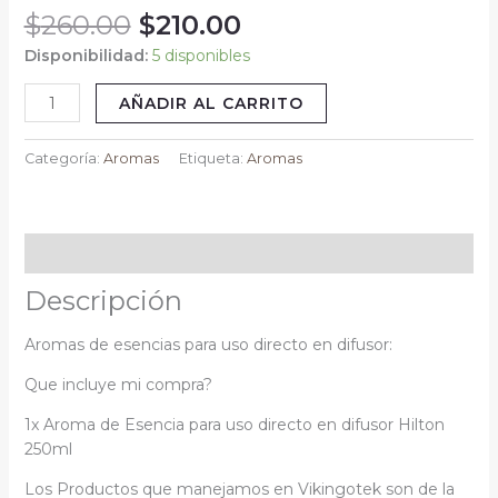
$
260.00
$
210.00
250ml
Vikingotek
Disponibilidad:
5 disponibles
cantidad
AÑADIR AL CARRITO
Categoría:
Aromas
Etiqueta:
Aromas
Descripción
Descripción
Aromas de esencias para uso directo en difusor:
Que incluye mi compra?
1x Aroma de Esencia para uso directo en difusor Hilton
250ml
Los Productos que manejamos en Vikingotek son de la