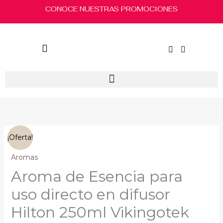
Ir
CONOCE NUESTRAS PROMOCIONES
al
contenido
El
El
Aroma
¡Oferta!
precio
precio
de
original
actual
Esencia
Aromas
era:
es:
para
Aroma de Esencia para
$260.00.
$210.00.
uso
directo
uso directo en difusor
en
Hilton 250ml Vikingotek
difusor
Hilton