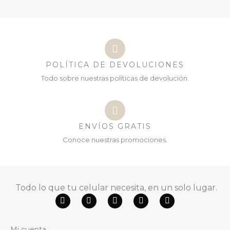
POLÍTICA DE DEVOLUCIONES
Todo sobre nuestras políticas de devolución.
ENVÍOS GRATIS
Conoce nuestras promociones.
Todo lo que tu celular necesita, en un solo lugar.
F
Y
W
T
I
a
o
h
i
n
c
u
a
k
s
e
t
t
t
t
Mi cuenta
b
u
s
o
a