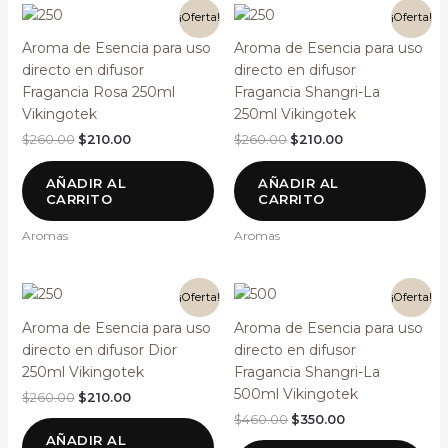
El
El
El
El
¡Oferta!
¡Oferta!
precio
precio
precio
precio
original
actual
original
actual
Aroma de Esencia para uso
Aroma de Esencia para uso
era:
es:
era:
es:
directo en difusor
directo en difusor
$260.00.
$210.00.
$260.00.
$210.00.
Fragancia Rosa 250ml
Fragancia Shangri-La
Vikingotek
250ml Vikingotek
$
260.00
$
210.00
$
260.00
$
210.00
AÑADIR AL
AÑADIR AL
CARRITO
CARRITO
Aromas
Aromas
El
El
El
El
¡Oferta!
¡Oferta!
precio
precio
precio
precio
original
actual
original
actual
Aroma de Esencia para uso
Aroma de Esencia para uso
era:
es:
era:
es:
directo en difusor Dior
directo en difusor
$260.00.
$210.00.
$460.00.
$350.00.
250ml Vikingotek
Fragancia Shangri-La
500ml Vikingotek
$
260.00
$
210.00
$
460.00
$
350.00
AÑADIR AL