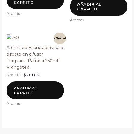
CARRITO
AÑADIR AL
CARRITO
Aromas
Aromas
El
El
¡Oferta!
precio
precio
original
actual
Aroma de Esencia para uso
era:
es:
directo en difusor
$260.00.
$210.00.
Fragancia Parisina 250ml
Vikingotek
$
260.00
$
210.00
AÑADIR AL
CARRITO
Aromas