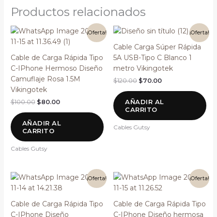
Productos relacionados
El
El
El
El
¡Oferta!
¡Oferta!
precio
precio
precio
precio
original
actual
original
actual
Cable Carga Súper Rápida
era:
es:
era:
es:
Cable de Carga Rápida Tipo
5A USB-Tipo C Blanco 1
$100.00.
$80.00.
$120.00.
$70.00.
C-IPhone Hermoso Diseño
metro Vikingotek
Camuflaje Rosa 1.5M
$
120.00
$
70.00
Vikingotek
AÑADIR AL
$
100.00
$
80.00
CARRITO
AÑADIR AL
Cables Gutsy
CARRITO
Cables Gutsy
El
El
El
El
¡Oferta!
¡Oferta!
precio
precio
precio
precio
original
actual
original
actual
era:
es:
era:
es:
Cable de Carga Rápida Tipo
Cable de Carga Rápida Tipo
$100.00.
$80.00.
$100.00.
$80.00.
C-IPhone Diseño
C-IPhone Diseño hermosa