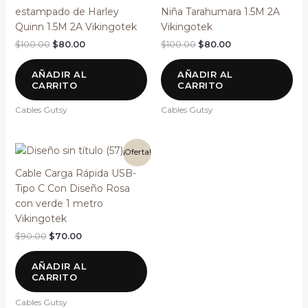
estampado de Harley
Niña Tarahumara 1.5M 2A
Quinn 1.5M 2A Vikingotek
Vikingotek
$
100.00
$
80.00
$
100.00
$
80.00
AÑADIR AL
AÑADIR AL
CARRITO
CARRITO
Cables Gutsy
Cables Gutsy
El
El
¡Oferta!
precio
precio
original
actual
Cable Carga Rápida USB-
era:
es:
Tipo C Con Diseño Rosa
$90.00.
$70.00.
con verde 1 metro
Vikingotek
$
90.00
$
70.00
AÑADIR AL
CARRITO
Cables Gutsy