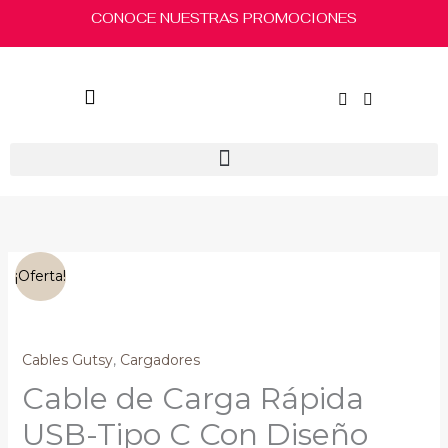
Ir
CONOCE NUESTRAS PROMOCIONES
al
contenido
El
El
Cable
¡Oferta!
precio
precio
de
original
actual
Carga
era:
es:
Rápida
$90.00.
$70.00.
USB-
Cables Gutsy
,
Cargadores
Tipo
Cable de Carga Rápida
C
Con
USB-Tipo C Con Diseño
Diseño