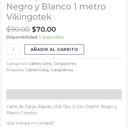
Negro y Blanco 1 metro
Negro
y
Vikingotek
Blanco
1
$
90.00
$
70.00
metro
Vikingotek
Disponibilidad:
5 disponibles
cantidad
AÑADIR AL CARRITO
Categorías:
Cables Gutsy
,
Cargadores
Etiquetas:
Cables Gutsy
,
Cargadores
Descripción
Cable de Carga Rápida USB-Tipo C Con Diseño Negro y
Blanco 1 metro.
Que incluye mi compra?