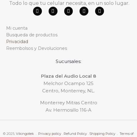
Todo lo que tu celular necesita, en un solo lugar.
F
Y
W
T
I
a
o
h
i
n
c
u
a
k
s
e
t
t
t
t
Mi cuenta
b
u
s
o
a
o
b
a
k
g
Busqueda de productos
o
e
p
r
Privacidad
k
p
a
m
Reembolsos y Devoluciones
Sucursales:
Plaza del Audio Local 8
Melchor Ocampo 125
Centro, Monterrey, NL.
Monterrey Mitras Centro
Av. Hermosillo 116-A
© 2025,
Vikingotek .
Privacy policy .
Refund Policy .
Shipping Policy .
Terms of