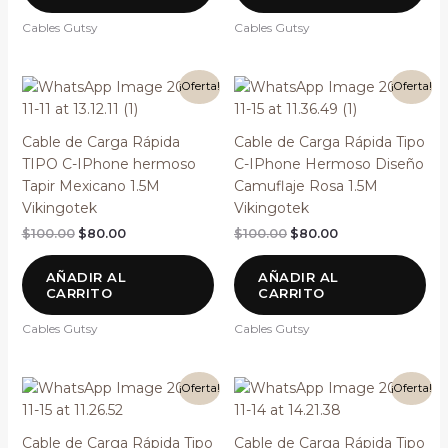
Cables Gutsy
Cables Gutsy
El
El
El
El
¡Oferta!
¡Oferta!
precio
precio
precio
precio
original
actual
original
actual
era:
es:
era:
es:
Cable de Carga Rápida
Cable de Carga Rápida Tipo
$100.00.
$80.00.
$100.00.
$80.00.
TIPO C-IPhone hermoso
C-IPhone Hermoso Diseño
Tapir Mexicano 1.5M
Camuflaje Rosa 1.5M
Vikingotek
Vikingotek
$
100.00
$
80.00
$
100.00
$
80.00
AÑADIR AL
AÑADIR AL
CARRITO
CARRITO
Cables Gutsy
Cables Gutsy
El
El
El
El
¡Oferta!
¡Oferta!
precio
precio
precio
precio
original
actual
original
actual
era:
es:
era:
es:
Cable de Carga Rápida Tipo
Cable de Carga Rápida Tipo
$100.00.
$80.00.
$100.00.
$80.00.