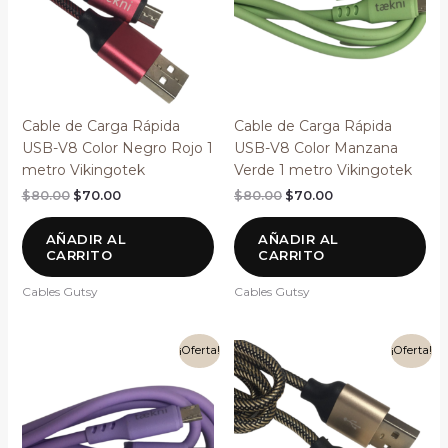
Cable de Carga Rápida
Cable de Carga Rápida
USB-V8 Color Negro Rojo 1
USB-V8 Color Manzana
metro Vikingotek
Verde 1 metro Vikingotek
$
80.00
$
70.00
$
80.00
$
70.00
AÑADIR AL
AÑADIR AL
CARRITO
CARRITO
Cables Gutsy
Cables Gutsy
El
El
El
El
¡Oferta!
¡Oferta!
precio
precio
precio
precio
original
actual
original
actual
era:
es:
era:
es:
$80.00.
$70.00.
$80.00.
$70.00.