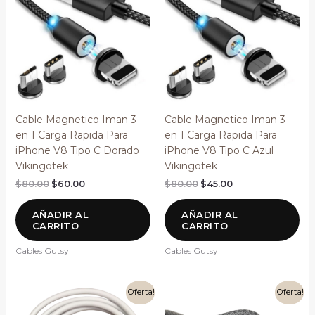
era:
es:
era:
es:
$80.00.
$60.00.
$80.00.
$45.00.
Cable Magnetico Iman 3
Cable Magnetico Iman 3
en 1 Carga Rapida Para
en 1 Carga Rapida Para
iPhone V8 Tipo C Dorado
iPhone V8 Tipo C Azul
Vikingotek
Vikingotek
$
80.00
$
60.00
$
80.00
$
45.00
AÑADIR AL
AÑADIR AL
CARRITO
CARRITO
Cables Gutsy
Cables Gutsy
El
El
El
El
¡Oferta!
¡Oferta!
precio
precio
precio
precio
original
actual
original
actual