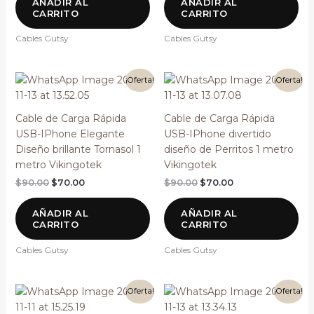
AÑADIR AL
AÑADIR AL
CARRITO
CARRITO
Cables Gutsy
Cables Gutsy
El
El
El
El
¡Oferta!
¡Oferta!
precio
precio
precio
precio
original
actual
original
actual
era:
es:
era:
es:
Cable de Carga Rápida
Cable de Carga Rápida
$90.00.
$70.00.
$90.00.
$70.00.
USB-IPhone Elegante
USB-IPhone divertido
Diseño brillante Tornasol 1
diseño de Perritos 1 metro
metro Vikingotek
Vikingotek
$
90.00
$
70.00
$
90.00
$
70.00
AÑADIR AL
AÑADIR AL
CARRITO
CARRITO
Cables Gutsy
Cables Gutsy
El
El
El
El
¡Oferta!
¡Oferta!
precio
precio
precio
precio
original
actual
original
actual