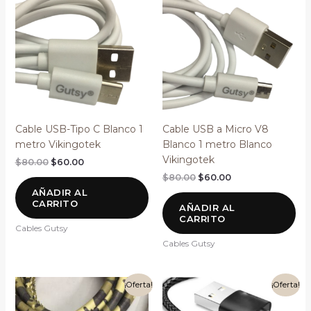
original
actual
original
actual
era:
es:
era:
es:
$80.00.
$60.00.
$80.00.
$60.00.
Cable USB-Tipo C Blanco 1
Cable USB a Micro V8
metro Vikingotek
Blanco 1 metro Blanco
Vikingotek
$
80.00
$
60.00
$
80.00
$
60.00
AÑADIR AL
CARRITO
AÑADIR AL
CARRITO
Cables Gutsy
Cables Gutsy
El
El
El
El
¡Oferta!
¡Oferta!
precio
precio
precio
precio
original
actual
original
actual