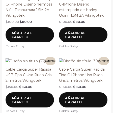
C-IPhone Diseño hermosa
C-IPhone Diseño
Niña Tarahumara 1.5M 2A
estampado de Harley
Vikingotek
Quinn 1.5M 2A Vikingotek
$
100.00
$
80.00
$
100.00
$
80.00
AÑADIR AL
AÑADIR AL
CARRITO
CARRITO
Cables Gutsy
Cables Gutsy
El
El
El
El
¡Oferta!
¡Oferta!
precio
precio
precio
precio
original
actual
original
actual
Cable Carga Súper Rápida
Cable Carga Súper Rápida
era:
es:
era:
es:
USB-Tipo C Uso Rudo Gris
Tipo C-IPhone Uso Rudo
$150.00.
$130.00.
$160.00.
$130.00.
2 metros Vikingotek
Gris 2 metros Vikingotek
$
150.00
$
130.00
$
160.00
$
130.00
AÑADIR AL
AÑADIR AL
CARRITO
CARRITO
Cables Gutsy
Cables Gutsy