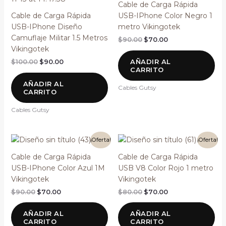
original
actual
original
actual
Cable de Carga Rápida
era:
es:
era:
es:
Cable de Carga Rápida
USB-IPhone Color Negro 1
$100.00.
$90.00.
$90.00.
$70.00.
USB-IPhone Diseño
metro Vikingotek
Camuflaje Militar 1.5 Metros
$
90.00
$
70.00
Vikingotek
AÑADIR AL
$
100.00
$
90.00
CARRITO
AÑADIR AL
Cables Gutsy
CARRITO
Cables Gutsy
El
El
El
El
¡Oferta!
¡Oferta!
precio
precio
precio
precio
original
actual
original
actual
Cable de Carga Rápida
Cable de Carga Rápida
era:
es:
era:
es:
USB-IPhone Color Azul 1M
USB V8 Color Rojo 1 metro
$90.00.
$70.00.
$80.00.
$70.00.
Vikingotek
Vikingotek
$
90.00
$
70.00
$
80.00
$
70.00
AÑADIR AL
AÑADIR AL
CARRITO
CARRITO