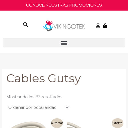
Ordenado
Ir
B
CONOCE NUESTRAS PROMOCIONES
por
al
popularidad
u
contenido
s
c
a
r
Cables Gutsy
Mostrando los 83 resultados
El
El
El
El
¡Oferta!
¡Oferta!
precio
precio
precio
precio