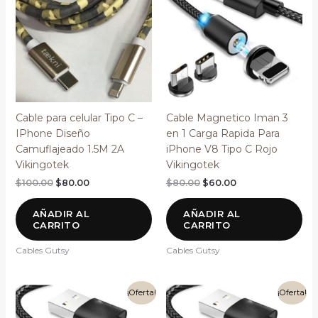
era:
es:
era:
es:
$100.00.
$80.00.
$80.00.
$60.00.
Cable para celular Tipo C –
Cable Magnetico Iman 3
IPhone Diseño
en 1 Carga Rapida Para
Camuflajeado 1.5M 2A
iPhone V8 Tipo C Rojo
Vikingotek
Vikingotek
$
100.00
$
80.00
$
80.00
$
60.00
AÑADIR AL
AÑADIR AL
CARRITO
CARRITO
Cables Gutsy
Cables Gutsy
El
El
El
El
¡Oferta!
¡Oferta!
precio
precio
precio
precio
original
actual
original
actual