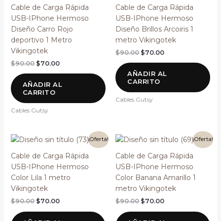
era:
es:
era:
es:
Cable de Carga Rápida
Cable de Carga Rápida
$90.00.
$70.00.
$90.00.
$70.00.
USB-IPhone Hermoso
USB-IPhone Hermoso
Diseño Carro Rojo
Diseño Brillos Arcoiris 1
deportivo 1 Metro
metro Vikingotek
Vikingotek
$
90.00
$
70.00
$
90.00
$
70.00
AÑADIR AL
CARRITO
AÑADIR AL
CARRITO
Cables Gutsy
Cables Gutsy
El
El
El
El
¡Oferta!
¡Oferta!
precio
precio
precio
precio
original
actual
original
actual
Cable de Carga Rápida
Cable de Carga Rápida
era:
es:
era:
es:
USB-IPhone Hermoso
USB-IPhone Hermoso
$90.00.
$70.00.
$90.00.
$70.00.
Color Lila 1 metro
Color Banana Amarillo 1
Vikingotek
metro Vikingotek
$
90.00
$
70.00
$
90.00
$
70.00