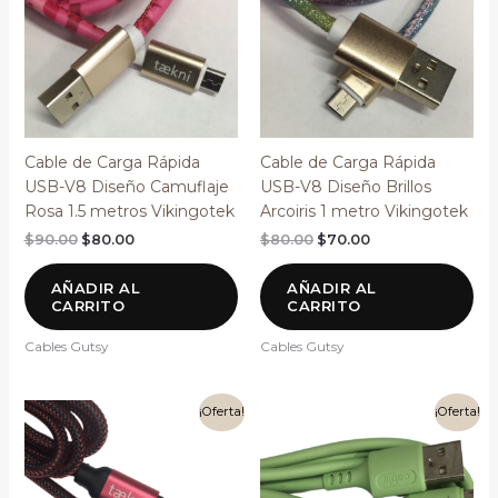
$90.00.
$80.00.
$80.00.
$70.00.
Cable de Carga Rápida
Cable de Carga Rápida
USB-V8 Diseño Camuflaje
USB-V8 Diseño Brillos
Rosa 1.5 metros Vikingotek
Arcoiris 1 metro Vikingotek
$
90.00
$
80.00
$
80.00
$
70.00
AÑADIR AL
AÑADIR AL
CARRITO
CARRITO
Cables Gutsy
Cables Gutsy
El
El
El
El
¡Oferta!
¡Oferta!
precio
precio
precio
precio
original
actual
original
actual
era:
es:
era:
es:
$80.00.
$70.00.
$80.00.
$70.00.