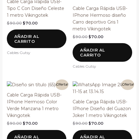
Cable Carga Rápida USB-
era:
es:
era:
es:
Tipo C Con Diseño Celeste
Cable Carga Rápida USB-
$90.00.
$70.00.
$90.00.
$70.00.
1 metro Vikingotek
IPhone Hermoso diseño
Carro deportivo Gris 1
$
90.00
$
70.00
metro Vikingotek
AÑADIR AL
$
90.00
$
70.00
CARRITO
AÑADIR AL
Cables Gutsy
CARRITO
Cables Gutsy
El
El
El
El
¡Oferta!
¡Oferta!
precio
precio
precio
precio
original
actual
original
actual
Cable Carga Rápida USB-
era:
es:
era:
es:
IPhone Hermoso Color
Cable Carga Rápida USB-
$90.00.
$70.00.
$90.00.
$70.00.
Verde Manzana 1 metro
IPhone Diseño del Guazon
Vikingotek
Joker 1 metro Vikingotek
$
90.00
$
70.00
$
90.00
$
70.00
AÑADIR AL
AÑADIR AL