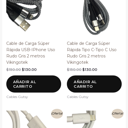
$150.00.
$130.00.
$150.00.
$130.00.
Cable de Carga Súper
Cable de Carga Súper
Rápida USB-IPhone Uso
Rápida Tipo C-Tipo C Uso
Rudo Gris 2 metros
Rudo Gris 2 metros
Vikingotek
Vikingotek
$
150.00
$
130.00
$
150.00
$
130.00
AÑADIR AL
AÑADIR AL
CARRITO
CARRITO
Cables Gutsy
Cables Gutsy
El
El
El
El
¡Oferta!
¡Oferta!
precio
precio
precio
precio
original
actual
original
actual
era:
es:
era:
es: