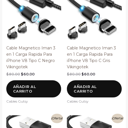
era:
es:
era:
es:
$80.00.
$60.00.
$80.00.
$60.00.
Cable Magnetico Iman 3
Cable Magnetico Iman 3
en 1 Carga Rapida Para
en 1 Carga Rapida Para
iPhone V8 Tipo C Negro
iPhone V8 Tipo C Gris
Vikingotek
Vikingotek
$
80.00
$
60.00
$
80.00
$
60.00
AÑADIR AL
AÑADIR AL
CARRITO
CARRITO
Cables Gutsy
Cables Gutsy
El
El
El
El
¡Oferta!
¡Oferta!
precio
precio
precio
precio
original
actual
original
actual