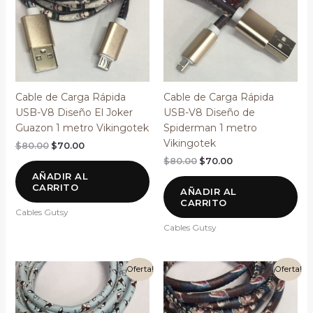
Cable de Carga Rápida
Cable de Carga Rápida
USB-V8 Diseño El Joker
USB-V8 Diseño de
Guazon 1 metro Vikingotek
Spiderman 1 metro
Vikingotek
$
80.00
$
70.00
$
80.00
$
70.00
AÑADIR AL
CARRITO
AÑADIR AL
CARRITO
Cables Gutsy
Cables Gutsy
El
El
El
El
¡Oferta!
¡Oferta!
precio
precio
precio
precio
original
actual
original
actual
era:
es:
era:
es:
$80.00.
$70.00.
$90.00.
$80.00.