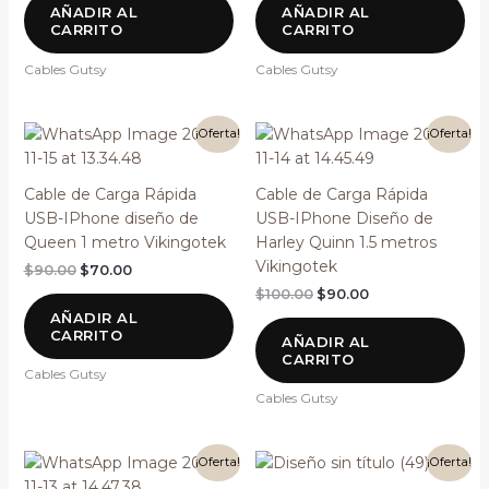
AÑADIR AL
AÑADIR AL
CARRITO
CARRITO
Cables Gutsy
Cables Gutsy
El
El
El
El
¡Oferta!
¡Oferta!
precio
precio
precio
precio
original
actual
original
actual
era:
es:
era:
es:
Cable de Carga Rápida
Cable de Carga Rápida
$90.00.
$70.00.
$100.00.
$90.00.
USB-IPhone diseño de
USB-IPhone Diseño de
Queen 1 metro Vikingotek
Harley Quinn 1.5 metros
Vikingotek
$
90.00
$
70.00
$
100.00
$
90.00
AÑADIR AL
CARRITO
AÑADIR AL
CARRITO
Cables Gutsy
Cables Gutsy
El
El
El
El
¡Oferta!
¡Oferta!
precio
precio
precio
precio