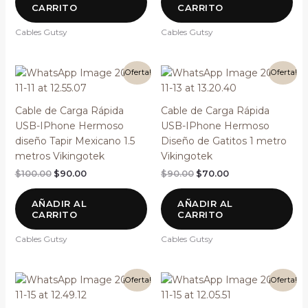
CARRITO
CARRITO
Cables Gutsy
Cables Gutsy
El
El
El
El
¡Oferta!
¡Oferta!
precio
precio
precio
precio
original
actual
original
actual
era:
es:
era:
es:
Cable de Carga Rápida
Cable de Carga Rápida
$100.00.
$90.00.
$90.00.
$70.00.
USB-IPhone Hermoso
USB-IPhone Hermoso
diseño Tapir Mexicano 1.5
Diseño de Gatitos 1 metro
metros Vikingotek
Vikingotek
$
100.00
$
90.00
$
90.00
$
70.00
AÑADIR AL
AÑADIR AL
CARRITO
CARRITO
Cables Gutsy
Cables Gutsy
El
El
El
El
¡Oferta!
¡Oferta!
precio
precio
precio
precio
original
actual
original
actual