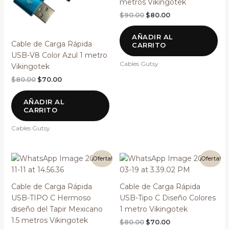
metros Vikingotek
$
90.00
$
80.00
AÑADIR AL
Cable de Carga Rápida
CARRITO
USB-V8 Color Azul 1 metro
Cables Gutsy
Vikingotek
$
80.00
$
70.00
AÑADIR AL
CARRITO
Cables Gutsy
El
El
El
El
¡Oferta!
¡Oferta!
precio
precio
precio
precio
original
actual
original
actual
era:
es:
era:
es:
Cable de Carga Rápida
Cable de Carga Rápida
$90.00.
$80.00.
$80.00.
$70.00.
USB-TIPO C Hermoso
USB-Tipo C Diseño Colores
diseño del Tapir Mexicano
1 metro Vikingotek
1.5 metros Vikingotek
$
80.00
$
70.00