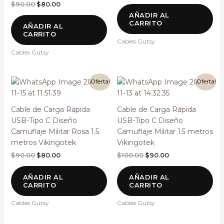
$
90.00
$
80.00
AÑADIR AL
CARRITO
AÑADIR AL
CARRITO
Cables Gutsy
Cables Gutsy
El
El
El
El
¡Oferta!
¡Oferta!
precio
precio
precio
precio
original
actual
original
actual
era:
es:
era:
es:
Cable de Carga Rápida
Cable de Carga Rápida
$90.00.
$80.00.
$100.00.
$90.00.
USB-Tipo C Diseño
USB-Tipo C Diseño
Camuflaje Militar Rosa 1.5
Camuflaje Militar 1.5 metros
metros Vikingotek
Vikingotek
$
90.00
$
80.00
$
100.00
$
90.00
AÑADIR AL
AÑADIR AL
CARRITO
CARRITO
Cables Gutsy
Cables Gutsy