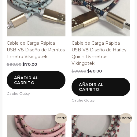
Cable de Carga Rápida
Cable de Carga Rápida
USB-V8 Diseño de Perritos
USB-V8 Diseño de Harley
1 metro Vikingotek
Quinn 1.5 metros
Vikingotek
$
80.00
$
70.00
$
90.00
$
80.00
AÑADIR AL
CARRITO
AÑADIR AL
CARRITO
Cables Gutsy
Cables Gutsy
El
El
El
El
¡Oferta!
¡Oferta!
precio
precio
precio
precio
original
actual
original
actual
era:
es:
era:
es:
$80.00.
$70.00.
$80.00.
$70.00.