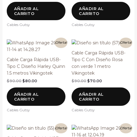
AÑADIR AL
AÑADIR AL
CARRITO
CARRITO
Cables Gutsy
Cables Gutsy
El
El
El
El
¡Oferta!
¡Oferta!
precio
precio
precio
precio
original
actual
original
actual
Cable Carga Rápida USB-
era:
es:
era:
es:
Cable Carga Rápida USB-
Tipo C Con Diseño Rosa
$90.00.
$80.00.
$90.00.
$70.00.
Tipo C Diseño Harley Quinn
con verde 1 metro
1.5 metros Vikingotek
Vikingotek
$
90.00
$
80.00
$
90.00
$
70.00
AÑADIR AL
AÑADIR AL
CARRITO
CARRITO
Cables Gutsy
Cables Gutsy
El
El
El
El
¡Oferta!
¡Oferta!
precio
precio
precio
precio
original
actual
original
actual