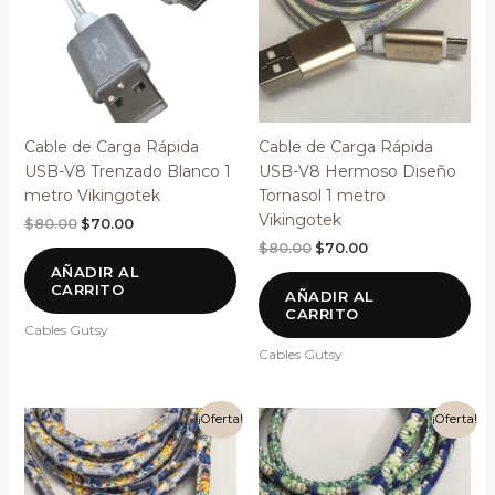
Cable de Carga Rápida
Cable de Carga Rápida
USB-V8 Trenzado Blanco 1
USB-V8 Hermoso Diseño
metro Vikingotek
Tornasol 1 metro
Vikingotek
$
80.00
$
70.00
$
80.00
$
70.00
AÑADIR AL
CARRITO
AÑADIR AL
CARRITO
Cables Gutsy
Cables Gutsy
El
El
El
El
¡Oferta!
¡Oferta!
precio
precio
precio
precio
original
actual
original
actual
era:
es:
era:
es:
$90.00.
$80.00.
$80.00.
$70.00.