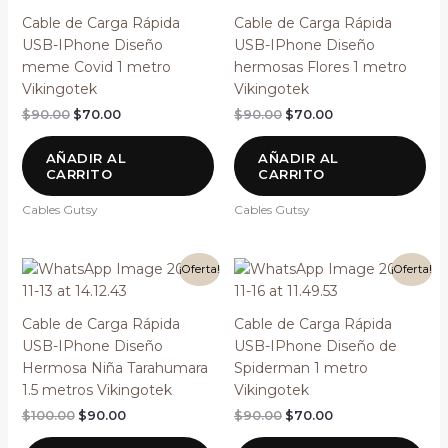
era:
es:
era:
es:
Cable de Carga Rápida
Cable de Carga Rápida
$90.00.
$70.00.
$90.00.
$70.00.
USB-IPhone Diseño
USB-IPhone Diseño
meme Covid 1 metro
hermosas Flores 1 metro
Vikingotek
Vikingotek
$
90.00
$
70.00
$
90.00
$
70.00
AÑADIR AL
AÑADIR AL
CARRITO
CARRITO
Cables Gutsy
Cables Gutsy
El
El
El
El
¡Oferta!
¡Oferta!
precio
precio
precio
precio
original
actual
original
actual
era:
es:
era:
es:
Cable de Carga Rápida
Cable de Carga Rápida
$100.00.
$90.00.
$90.00.
$70.00.
USB-IPhone Diseño
USB-IPhone Diseño de
Hermosa Niña Tarahumara
Spiderman 1 metro
1.5 metros Vikingotek
Vikingotek
$
100.00
$
90.00
$
90.00
$
70.00