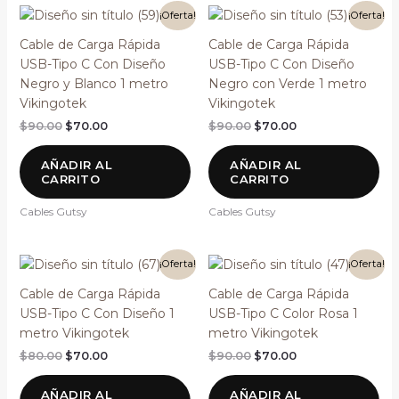
El
El
El
El
¡Oferta!
¡Oferta!
precio
precio
precio
precio
original
actual
original
actual
Cable de Carga Rápida
Cable de Carga Rápida
era:
es:
era:
es:
USB-Tipo C Con Diseño
USB-Tipo C Con Diseño
$90.00.
$70.00.
$90.00.
$70.00.
Negro y Blanco 1 metro
Negro con Verde 1 metro
Vikingotek
Vikingotek
$
90.00
$
70.00
$
90.00
$
70.00
AÑADIR AL
AÑADIR AL
CARRITO
CARRITO
Cables Gutsy
Cables Gutsy
El
El
El
El
¡Oferta!
¡Oferta!
precio
precio
precio
precio
original
actual
original
actual
Cable de Carga Rápida
Cable de Carga Rápida
era:
es:
era:
es:
USB-Tipo C Con Diseño 1
USB-Tipo C Color Rosa 1
$80.00.
$70.00.
$90.00.
$70.00.
metro Vikingotek
metro Vikingotek
$
80.00
$
70.00
$
90.00
$
70.00
AÑADIR AL
AÑADIR AL