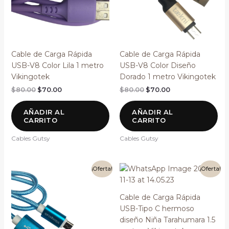
Cable de Carga Rápida
Cable de Carga Rápida
USB-V8 Color Lila 1 metro
USB-V8 Color Diseño
Vikingotek
Dorado 1 metro Vikingotek
$
80.00
$
70.00
$
80.00
$
70.00
AÑADIR AL
AÑADIR AL
CARRITO
CARRITO
Cables Gutsy
Cables Gutsy
El
El
El
El
¡Oferta!
¡Oferta!
precio
precio
precio
precio
original
actual
original
actual
era:
es:
era:
es:
Cable de Carga Rápida
$80.00.
$70.00.
$90.00.
$80.00.
USB-Tipo C hermoso
diseño Niña Tarahumara 1.5