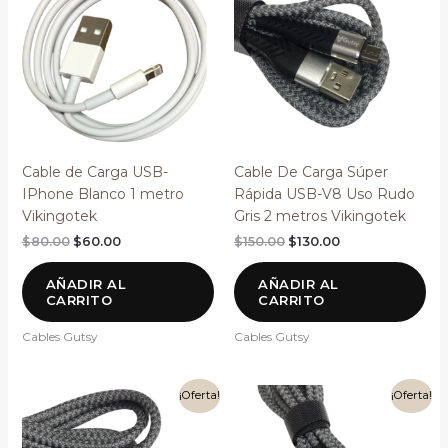
era:
es:
era:
es:
$80.00.
$60.00.
$150.00.
$130.00.
Cable de Carga USB-
Cable De Carga Súper
IPhone Blanco 1 metro
Rápida USB-V8 Uso Rudo
Vikingotek
Gris 2 metros Vikingotek
$
80.00
$
60.00
$
150.00
$
130.00
AÑADIR AL
AÑADIR AL
CARRITO
CARRITO
Cables Gutsy
Cables Gutsy
El
El
El
El
¡Oferta!
¡Oferta!
precio
precio
precio
precio
original
actual
original
actual
era:
es:
era:
es: