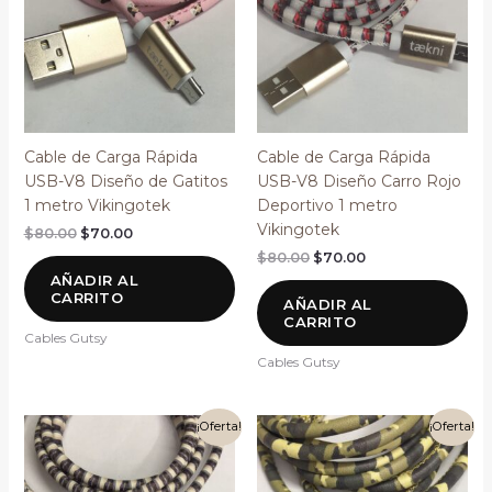
Cable de Carga Rápida
Cable de Carga Rápida
USB-V8 Diseño de Gatitos
USB-V8 Diseño Carro Rojo
1 metro Vikingotek
Deportivo 1 metro
Vikingotek
$
80.00
$
70.00
$
80.00
$
70.00
AÑADIR AL
CARRITO
AÑADIR AL
CARRITO
Cables Gutsy
Cables Gutsy
El
El
El
El
¡Oferta!
¡Oferta!
precio
precio
precio
precio
original
actual
original
actual
era:
es:
era:
es: