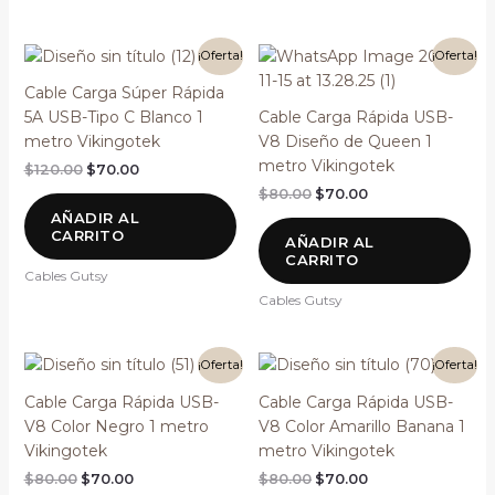
El
El
El
El
¡Oferta!
¡Oferta!
precio
precio
precio
precio
original
actual
original
actual
Cable Carga Súper Rápida
era:
es:
era:
es:
5A USB-Tipo C Blanco 1
Cable Carga Rápida USB-
$120.00.
$70.00.
$80.00.
$70.00.
metro Vikingotek
V8 Diseño de Queen 1
metro Vikingotek
$
120.00
$
70.00
$
80.00
$
70.00
AÑADIR AL
CARRITO
AÑADIR AL
CARRITO
Cables Gutsy
Cables Gutsy
El
El
El
El
¡Oferta!
¡Oferta!
precio
precio
precio
precio
original
actual
original
actual
Cable Carga Rápida USB-
Cable Carga Rápida USB-
era:
es:
era:
es:
V8 Color Negro 1 metro
V8 Color Amarillo Banana 1
$80.00.
$70.00.
$80.00.
$70.00.
Vikingotek
metro Vikingotek
$
80.00
$
70.00
$
80.00
$
70.00