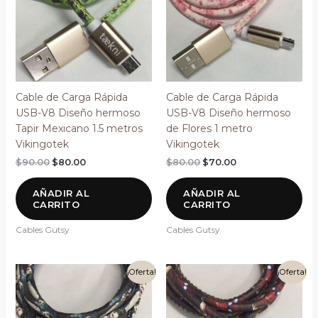
Cable de Carga Rápida
Cable de Carga Rápida
USB-V8 Diseño hermoso
USB-V8 Diseño hermoso
Tapir Mexicano 1.5 metros
de Flores 1 metro
Vikingotek
Vikingotek
$
90.00
$
80.00
$
80.00
$
70.00
AÑADIR AL
AÑADIR AL
CARRITO
CARRITO
Cables Gutsy
Cables Gutsy
El
El
El
El
¡Oferta!
¡Oferta!
precio
precio
precio
precio
original
actual
original
actual
era:
es:
era:
es:
$80.00.
$70.00.
$80.00.
$70.00.