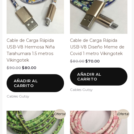
Cable de Carga Rápida
Cable de Carga Rápida
USB-V8 Hermosa Niña
USB-V8 Diseño Meme de
Tarahumara 1.5 metros
Covid 1 metro Vikingotek
Vikingotek
$
80.00
$
70.00
$
90.00
$
80.00
AÑADIR AL
CARRITO
AÑADIR AL
CARRITO
Cables Gutsy
Cables Gutsy
El
El
El
El
¡Oferta!
¡Oferta!
precio
precio
precio
precio
original
actual
original
actual
era:
es:
era:
es:
$90.00.
$80.00.
$80.00.
$70.00.