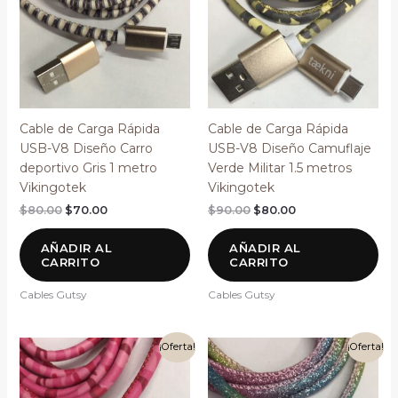
$80.00.
$70.00.
$90.00.
$80.00.
Cable de Carga Rápida
Cable de Carga Rápida
USB-V8 Diseño Carro
USB-V8 Diseño Camuflaje
deportivo Gris 1 metro
Verde Militar 1.5 metros
Vikingotek
Vikingotek
$
80.00
$
70.00
$
90.00
$
80.00
AÑADIR AL
AÑADIR AL
CARRITO
CARRITO
Cables Gutsy
Cables Gutsy
El
El
El
El
¡Oferta!
¡Oferta!
precio
precio
precio
precio
original
actual
original
actual
era:
es:
era:
es: