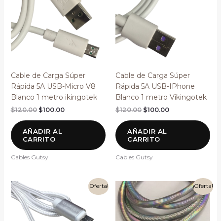
$120.00.
$100.00.
$120.00.
$100.00.
Cable de Carga Súper
Cable de Carga Súper
Rápida 5A USB-Micro V8
Rápida 5A USB-IPhone
Blanco 1 metro ikingotek
Blanco 1 metro Vikingotek
$
120.00
$
100.00
$
120.00
$
100.00
AÑADIR AL
AÑADIR AL
CARRITO
CARRITO
Cables Gutsy
Cables Gutsy
El
El
El
El
¡Oferta!
¡Oferta!
precio
precio
precio
precio
original
actual
original
actual
era:
es:
era:
es:
$80.00.
$70.00.
$80.00.
$70.00.