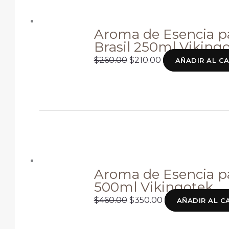
original
actual
era:
es:
$260.00.
$210.00.
Aroma de Esencia pa
Brasil 250ml Viking
$
260.00
$
210.00
AÑADIR AL C
El
El
precio
precio
original
actual
era:
es:
$460.00.
$350.00.
Aroma de Esencia pa
500ml Vikingotek
$
460.00
$
350.00
AÑADIR AL C