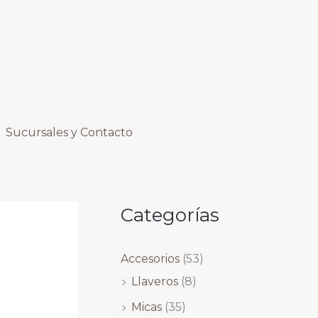
B
u
s
c
a
r
Sucursales y Contacto
Categorías
Accesorios
(53)
Llaveros
(8)
Micas
(35)