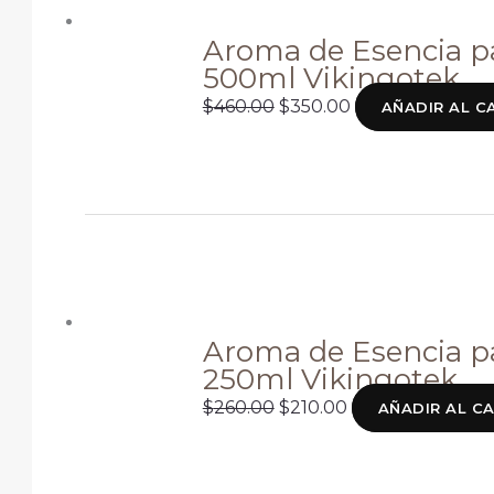
era:
es:
$460.00.
$350.00.
Aroma de Esencia pa
500ml Vikingotek
$
460.00
$
350.00
AÑADIR AL C
El
El
precio
precio
original
actual
era:
es:
$260.00.
$210.00.
Aroma de Esencia pa
250ml Vikingotek
$
260.00
$
210.00
AÑADIR AL C