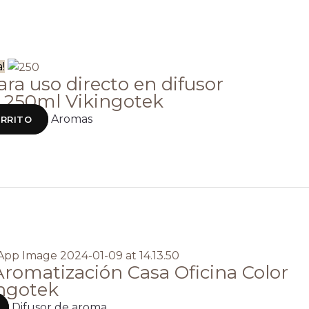
!
ra uso directo en difusor
o 250ml Vikingotek
Aromas
ARRITO
Aromatización Casa Oficina Color
ingotek
Difusor de aroma