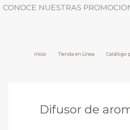
Ir
Ordenado
CONOCE NUESTRAS PROMOCIO
al
por
contenido
popularidad
Inicio
Tienda en Linea
Catálogo p
Difusor de aro