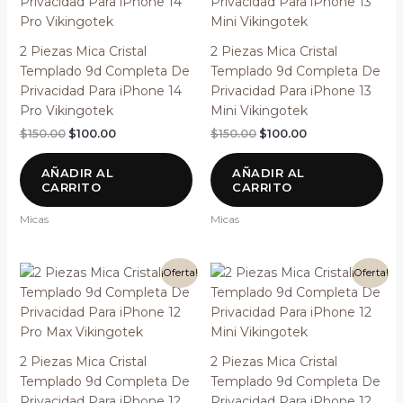
era:
es:
era:
es:
$150.00.
$100.00.
$150.00.
$100.00.
2 Piezas Mica Cristal
2 Piezas Mica Cristal
Templado 9d Completa De
Templado 9d Completa De
Privacidad Para iPhone 14
Privacidad Para iPhone 13
Pro Vikingotek
Mini Vikingotek
$
150.00
$
100.00
$
150.00
$
100.00
AÑADIR AL
AÑADIR AL
CARRITO
CARRITO
Micas
Micas
El
El
El
El
¡Oferta!
¡Oferta!
precio
precio
precio
precio
original
actual
original
actual
era:
es:
era:
es:
$150.00.
$100.00.
$150.00.
$100.00.
2 Piezas Mica Cristal
2 Piezas Mica Cristal
Templado 9d Completa De
Templado 9d Completa De
Privacidad Para iPhone 12
Privacidad Para iPhone 12