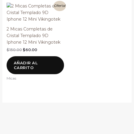
El
El
¡Oferta!
precio
precio
original
actual
era:
es:
$150.00.
$60.00.
2 Micas Completas de
Cristal Templado 9D
Iphone 12 Mini Vikingotek
$
150.00
$
60.00
AÑADIR AL
CARRITO
Micas