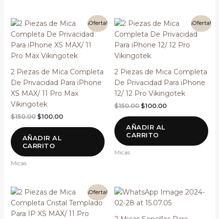
El
El
El
El
¡Oferta!
¡Oferta!
precio
precio
precio
precio
original
actual
original
actual
era:
es:
era:
es:
$150.00.
$100.00.
$150.00.
$100.00.
2 Piezas de Mica Completa
2 Piezas de Mica Completa
De Privacidad Para iPhone
De Privacidad Para iPhone
XS MAX/ 11 Pro Max
12/ 12 Pro Vikingotek
Vikingotek
$
150.00
$
100.00
$
150.00
$
100.00
AÑADIR AL
CARRITO
AÑADIR AL
CARRITO
Micas
Micas
El
El
¡Oferta!
precio
precio
original
actual
era:
es: