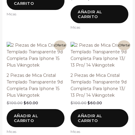
CARRITO
AÑADIR AL
Micas
CARRITO
Micas
El
El
El
El
¡Oferta!
¡Oferta!
precio
precio
precio
precio
original
actual
original
actual
era:
es:
era:
es:
$100.00.
$60.00.
$100.00.
$60.00.
2 Piezas de Mica Cristal
2 Piezas de Mica Cristal
Templado Transparente 9d
Templado Transparente 9d
Completa Para Iphone 15
Completa Para Iphone 13/
Plus Vikingotek
13 Pro/ 14 Vikingotek
$
100.00
$
60.00
$
100.00
$
60.00
AÑADIR AL
AÑADIR AL
CARRITO
CARRITO
Micas
Micas