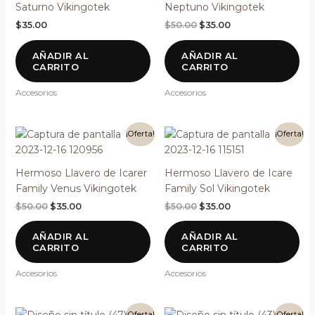
Saturno Vikingotek
Neptuno Vikingotek
$
35.00
$
50.00
$
35.00
AÑADIR AL
AÑADIR AL
CARRITO
CARRITO
Accesorios
Accesorios
El
El
El
El
¡Oferta!
¡Oferta!
precio
precio
precio
precio
original
actual
original
actual
era:
es:
era:
es:
Hermoso Llavero de Icarer
Hermoso Llavero de Icare
$50.00.
$35.00.
$50.00.
$35.00.
Family Venus Vikingotek
Family Sol Vikingotek
$
50.00
$
35.00
$
50.00
$
35.00
AÑADIR AL
AÑADIR AL
CARRITO
CARRITO
Accesorios
Accesorios
El
El
El
El
¡Oferta!
¡Oferta!