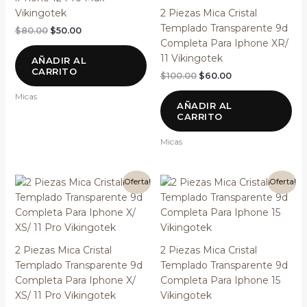
Vikingotek
2 Piezas Mica Cristal
Templado Transparente 9d
$
80.00
$
50.00
Completa Para Iphone XR/
11 Vikingotek
AÑADIR AL
CARRITO
$
100.00
$
60.00
Micas
AÑADIR AL
CARRITO
Micas
El
El
El
El
¡Oferta!
¡Oferta!
precio
precio
precio
precio
original
actual
original
actual
era:
es:
era:
es:
$100.00.
$60.00.
$100.00.
$60.00.
2 Piezas Mica Cristal
2 Piezas Mica Cristal
Templado Transparente 9d
Templado Transparente 9d
Completa Para Iphone X/
Completa Para Iphone 15
XS/ 11 Pro Vikingotek
Vikingotek