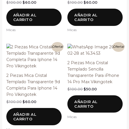
$
100.00
$
60.00
$
100.00
$
60.00
AÑADIR AL
AÑADIR AL
CARRITO
CARRITO
Micas
Micas
El
El
El
El
¡Oferta!
¡Oferta!
precio
precio
precio
precio
original
actual
original
actual
era:
es:
era:
es:
2 Piezas Mica Cristal
$100.00.
$60.00.
$100.00.
$50.00.
Templado Sencilla
2 Piezas Mica Cristal
Transparente Para iPhone
Templado Transparente 9d
14 Pro Max Vikingotek
Completa Para Iphone 14
$
100.00
$
50.00
Pro Vikingotek
AÑADIR AL
$
100.00
$
60.00
CARRITO
AÑADIR AL
Micas
CARRITO