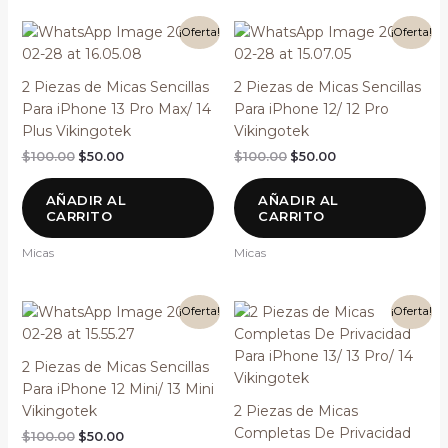
El
El
El
El
¡Oferta!
¡Oferta!
precio
precio
precio
precio
original
actual
original
actual
era:
es:
era:
es:
2 Piezas de Micas Sencillas
2 Piezas de Micas Sencillas
$100.00.
$50.00.
$100.00.
$50.00.
Para iPhone 13 Pro Max/ 14
Para iPhone 12/ 12 Pro
Plus Vikingotek
Vikingotek
$
100.00
$
50.00
$
100.00
$
50.00
AÑADIR AL
AÑADIR AL
CARRITO
CARRITO
Micas
Micas
El
El
El
El
¡Oferta!
¡Oferta!
precio
precio
precio
precio
original
actual
original
actual
era:
es:
era:
es:
2 Piezas de Micas Sencillas
$100.00.
$50.00.
$150.00.
$100.00.
Para iPhone 12 Mini/ 13 Mini
Vikingotek
2 Piezas de Micas
Completas De Privacidad
$
100.00
$
50.00