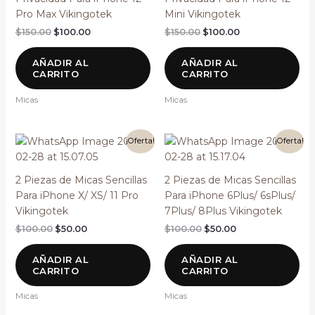
Pro Max Vikingotek
Mini Vikingotek
$
150.00
$
100.00
$
150.00
$
100.00
AÑADIR AL
AÑADIR AL
CARRITO
CARRITO
Micas
Micas
El
El
El
El
¡Oferta!
¡Oferta!
precio
precio
precio
precio
original
actual
original
actual
era:
es:
era:
es:
2 Piezas de Micas Sencillas
2 Piezas de Micas Sencillas
$100.00.
$50.00.
$100.00.
$50.00.
Para iPhone X/ XS/ 11 Pro
Para iPhone 6Plus/ 6sPlus/
Vikingotek
7Plus/ 8Plus Vikingotek
$
100.00
$
50.00
$
100.00
$
50.00
AÑADIR AL
AÑADIR AL
CARRITO
CARRITO
Micas
Micas