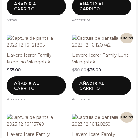
AÑADIR AL
AÑADIR AL
CARRITO
CARRITO
Micas
Accesorios
El
El
¡Oferta!
precio
precio
original
actual
era:
es:
Llavero Icarer Family
Llavero Icarer Family Luna
$50.00.
$35.00.
Mercurio Vikingotek
Vikingotek
$
35.00
$
50.00
$
35.00
AÑADIR AL
AÑADIR AL
CARRITO
CARRITO
Accesorios
Accesorios
El
El
¡Oferta!
precio
precio
original
actual
era:
es:
Llavero Icare Family
Llavero Icare Family
$50.00.
$35.00.