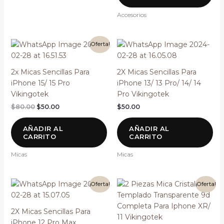
Accesorios
El
El
¡Oferta!
precio
precio
original
actual
era:
es:
2x Micas Sencillas Para
2X Micas Sencillas Para
$80.00.
$50.00.
iPhone 15/ 15 Pro
iPhone 13/ 13 Pro/ 14/ 14
Vikingotek
Pro Vikingotek
$
80.00
$
50.00
$
50.00
AÑADIR AL
AÑADIR AL
CARRITO
CARRITO
Micas
Micas
El
El
El
El
¡Oferta!
¡Oferta!
precio
precio
precio
precio
original
actual
original
actual
era:
es:
era:
es:
2X Micas Sencillas Para
$80.00.
$50.00.
$100.00.
$60.00.
iPhone 12 Pro Max