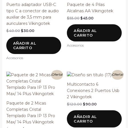
original
actual
original
actual
Puerto adaptador USB-C
Paquete de 4 Pilas
era:
es:
era:
es:
tipo C a conector de audio
Alcalinas AA Vikingotek
$40.00.
$30.00.
$55.00.
$45.00.
auxiliar de 3,5 mm para
$
55.00
$
45.00
auriculares Vikingotek
AÑADIR AL
$
40.00
$
30.00
CARRITO
AÑADIR AL
Accesorios
CARRITO
Accesorios
El
El
El
El
¡Oferta!
¡Oferta!
precio
precio
precio
precio
original
actual
original
actual
Multicontacto 6
era:
es:
era:
es:
Conexiones 2 Puertos Usb
$100.00.
$60.00.
$120.00.
$90.00.
2 Vikingotek
Paquete de 2 Micas
$
120.00
$
90.00
Completas Cristal
Templado Para IP 13 Pro
AÑADIR AL
CARRITO
Max/ 14 Plus Vikingotek