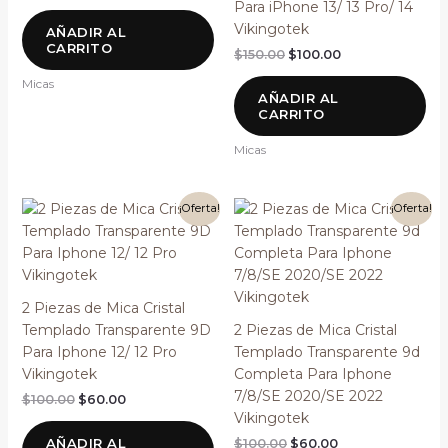
Para iPhone 13/ 13 Pro/ 14
Vikingotek
AÑADIR AL
CARRITO
$
150.00
$
100.00
Micas
AÑADIR AL
CARRITO
Micas
El
El
El
El
¡Oferta!
¡Oferta!
precio
precio
precio
precio
original
actual
original
actual
era:
es:
era:
es:
$100.00.
$60.00.
$100.00.
$60.00.
2 Piezas de Mica Cristal
Templado Transparente 9D
2 Piezas de Mica Cristal
Para Iphone 12/ 12 Pro
Templado Transparente 9d
Vikingotek
Completa Para Iphone
7/8/SE 2020/SE 2022
$
100.00
$
60.00
Vikingotek
AÑADIR AL
$
100.00
$
60.00