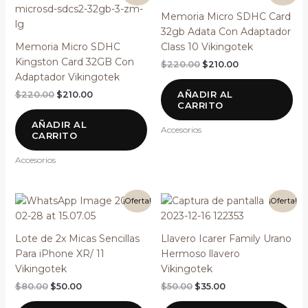
precio
precio
precio
precio
original
actual
original
actual
Memoria Micro SDHC Card
era:
es:
era:
es:
32gb Adata Con Adaptador
$220.00.
$210.00.
$220.00.
$210.00.
Memoria Micro SDHC
Class 10 Vikingotek
Kingston Card 32GB Con
$
220.00
$
210.00
Adaptador Vikingotek
AÑADIR AL
$
220.00
$
210.00
CARRITO
AÑADIR AL
Accesorios
CARRITO
Accesorios
El
El
El
El
¡Oferta!
¡Oferta!
precio
precio
precio
precio
original
actual
original
actual
era:
es:
era:
es:
Lote de 2x Micas Sencillas
Llavero Icarer Family Urano
$80.00.
$50.00.
$50.00.
$35.00.
Para iPhone XR/ 11
Hermoso llavero
Vikingotek
Vikingotek
$
80.00
$
50.00
$
50.00
$
35.00