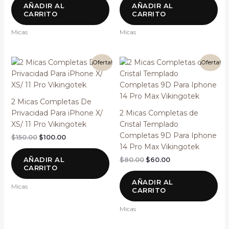
AÑADIR AL
AÑADIR AL
CARRITO
CARRITO
Micas
Micas
El
El
El
El
¡Oferta!
¡Oferta!
precio
precio
precio
precio
original
actual
original
actual
era:
es:
era:
es:
$150.00.
$100.00.
$80.00.
$60.00.
2 Micas Completas De
Privacidad Para iPhone X/
2 Micas Completas de
XS/ 11 Pro Vikingotek
Cristal Templado
Completas 9D Para Iphone
$
150.00
$
100.00
14 Pro Max Vikingotek
AÑADIR AL
$
80.00
$
60.00
CARRITO
AÑADIR AL
Micas
CARRITO
Micas