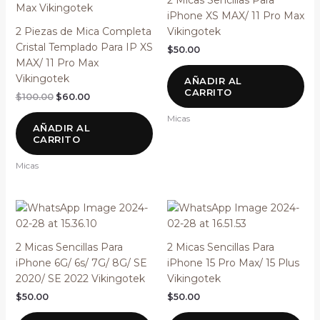
2 Micas Sencillas Para
$100.00.
$60.00.
iPhone XS MAX/ 11 Pro Max
2 Piezas de Mica Completa
Vikingotek
Cristal Templado Para IP XS
$
50.00
MAX/ 11 Pro Max
Vikingotek
AÑADIR AL
CARRITO
$
100.00
$
60.00
Micas
AÑADIR AL
CARRITO
Micas
2 Micas Sencillas Para
2 Micas Sencillas Para
iPhone 6G/ 6s/ 7G/ 8G/ SE
iPhone 15 Pro Max/ 15 Plus
2020/ SE 2022 Vikingotek
Vikingotek
$
50.00
$
50.00