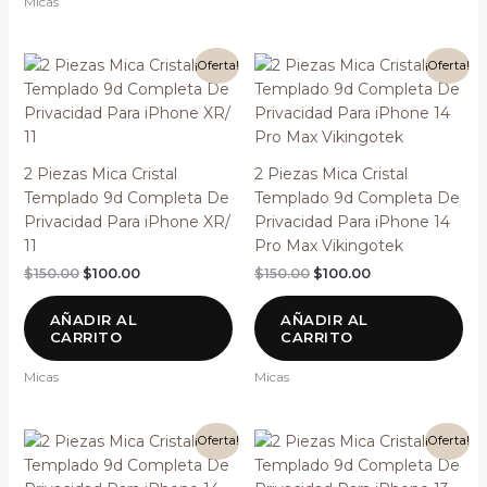
Micas
El
El
El
El
¡Oferta!
¡Oferta!
precio
precio
precio
precio
original
actual
original
actual
era:
es:
era:
es:
$150.00.
$100.00.
$150.00.
$100.00.
2 Piezas Mica Cristal
2 Piezas Mica Cristal
Templado 9d Completa De
Templado 9d Completa De
Privacidad Para iPhone XR/
Privacidad Para iPhone 14
11
Pro Max Vikingotek
$
150.00
$
100.00
$
150.00
$
100.00
AÑADIR AL
AÑADIR AL
CARRITO
CARRITO
Micas
Micas
El
El
El
El
¡Oferta!
¡Oferta!
precio
precio
precio
precio
original
actual
original
actual