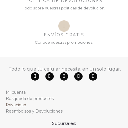
POLÍTICA DE DEVOLUCIONES
Todo sobre nuestras políticas de devolución.
ENVÍOS GRATIS
Conoce nuestras promociones.
Todo lo que tu celular necesita, en un solo lugar.
F
Y
W
T
I
a
o
h
i
n
c
u
a
k
s
e
t
t
t
t
Mi cuenta
b
u
s
o
a
o
b
a
k
g
Busqueda de productos
o
e
p
r
Privacidad
k
p
a
m
Reembolsos y Devoluciones
Sucursales: