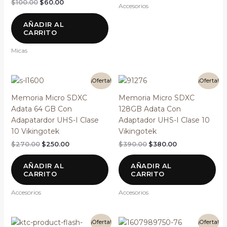
$
100.00
$
60.00
Accesorios
AÑADIR AL
CARRITO
Micas
El
El
El
El
¡Oferta!
¡Oferta!
precio
precio
precio
precio
original
actual
original
actual
Memoria Micro SDXC
Memoria Micro SDXC
era:
es:
era:
es:
Adata 64 GB Con
128GB Adata Con
$270.00.
$250.00.
$390.00.
$380.00.
Adapatardor UHS-I Clase
Adaptador UHS-I Clase 10
10 Vikingotek
Vikingotek
$
270.00
$
250.00
$
390.00
$
380.00
AÑADIR AL
AÑADIR AL
CARRITO
CARRITO
Accesorios
Accesorios
El
El
El
El
¡Oferta!
¡Oferta!