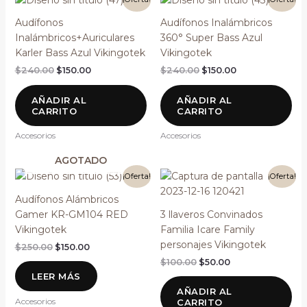
precio
precio
precio
precio
original
actual
original
actual
Audífonos
Audífonos Inalámbricos
era:
es:
era:
es:
Inalámbricos+Auriculares
360° Super Bass Azul
$240.00.
$150.00.
$240.00.
$150.00.
Karler Bass Azul Vikingotek
Vikingotek
$
240.00
$
150.00
$
240.00
$
150.00
AÑADIR AL
AÑADIR AL
CARRITO
CARRITO
Accesorios
Accesorios
AGOTADO
El
El
El
El
¡Oferta!
¡Oferta!
precio
precio
precio
precio
original
actual
original
actual
Audífonos Alámbricos
era:
es:
era:
es:
Gamer KR-GM104 RED
3 llaveros Convinados
$250.00.
$150.00.
$100.00.
$50.00.
Vikingotek
Familia Icare Family
personajes Vikingotek
$
250.00
$
150.00
$
100.00
$
50.00
LEER MÁS
AÑADIR AL
Accesorios
CARRITO